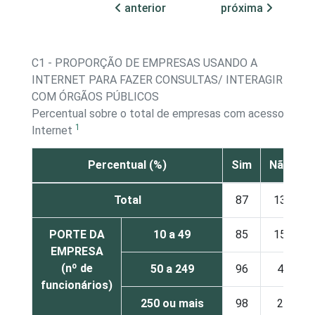
anterior
próxima
C1 - PROPORÇÃO DE EMPRESAS USANDO A
INTERNET PARA FAZER CONSULTAS/ INTERAGIR
COM ÓRGÃOS PÚBLICOS
Percentual sobre o total de empresas com acesso à
1
Internet
Percentual (%)
Sim
Não
Total
87
13
PORTE DA
10 a 49
85
15
EMPRESA
(nº de
50 a 249
96
4
funcionários)
250 ou mais
98
2