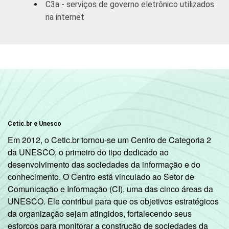
C3a - serviços de governo eletrônico utilizados
empresas
na internet
Outros
serviços
coletivos
79
21
sociais e
2
pessoais
1
Base: 3.428 empresas com acesso à
Internet, com 10 ou mais funcionários, que
Cetic.br e Unesco
constituem os seguintes segmentos da
Em 2012, o Cetic.br tornou-se um Centro de Categoria 2
CNAE 1.0: seção D, F, G, H, I, K e a seção O
da UNESCO, o primeiro do tipo dedicado ao
sem os grupos 90 e 91. Respostas
desenvolvimento das sociedades da informação e do
referentes aos últimos doze meses.
conhecimento. O Centro está vinculado ao Setor de
2
A categoria "O - Outros serviços coletivos,
Comunicação e Informação (CI), uma das cinco áreas da
sociais e pessoais" não reúne os grupos 90-
UNESCO. Ele contribui para que os objetivos estratégicos
Limpeza urbana e esgoto e Atividades
da organização sejam atingidos, fortalecendo seus
relacionadas e 91 atividades associativas.
esforços para monitorar a construção de sociedades da