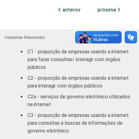
automotores,
85
15
anterior
próxima
objetos
pessoais e
domésticos
Indicadores Relacionados
Alojamento e
73
27
C1 - proporção de empresas usando a internet
Alimentação
para fazer consultas/ interagir com órgãos
públicos
Transporte,
armazenagem
C2 - proporção de empresas usando a internet
91
9
e
para interagir com órgãos públicos
comunicações
C2a - serviços de governo eletrônico utilizados
na internet
Atividades
imobiliárias,
C3 - proporção de empresas usando a internet
aluguéis e
para consultas e buscas de informações de
94
6
serviços
governo eletrônico
prestados às