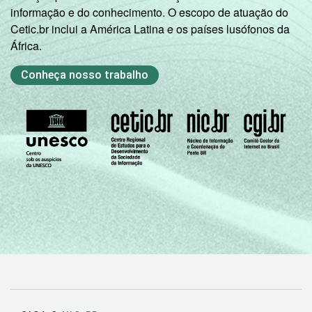
Veja a tabela de
erros estatísticos
informação e do conhecimento. O escopo de atuação do
aproximados
para cada variável este
Cetic.br inclui a América Latina e os países lusófonos da
indicador.
África.
Fonte: NIC.br - out/nov 2009
Conheça nosso trabalho