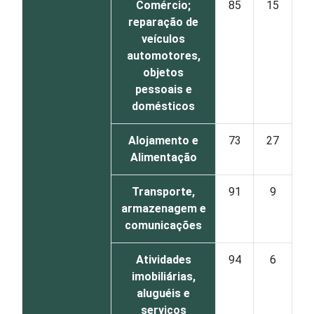
Comércio;
85
15
reparação de
veículos
automotores,
objetos
pessoais e
domésticos
Alojamento e
73
27
Alimentação
Transporte,
91
9
armazenagem e
comunicações
Atividades
94
6
imobiliárias,
aluguéis e
serviços