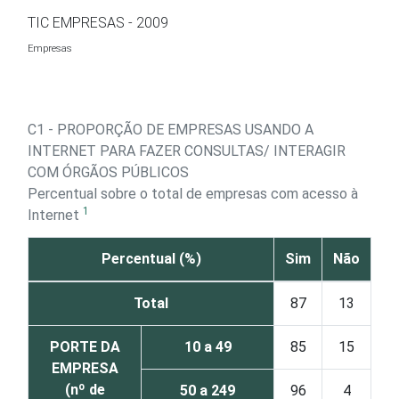
Ir para o conteúdo
TIC EMPRESAS - 2009
Empresas
C1 - PROPORÇÃO DE EMPRESAS USANDO A
INTERNET PARA FAZER CONSULTAS/ INTERAGIR
COM ÓRGÃOS PÚBLICOS
Percentual sobre o total de empresas com acesso à
1
Internet
Percentual (%)
Sim
Não
Total
87
13
PORTE DA
10 a 49
85
15
EMPRESA
(nº de
50 a 249
96
4