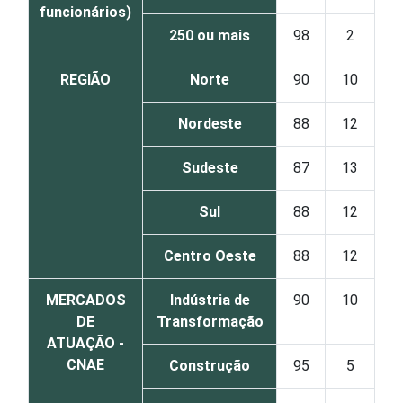
funcionários)
250 ou mais
98
2
REGIÃO
Norte
90
10
Nordeste
88
12
Sudeste
87
13
Sul
88
12
Centro Oeste
88
12
MERCADOS
Indústria de
90
10
DE
Transformação
ATUAÇÃO -
CNAE
Construção
95
5