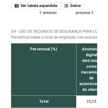
Ver tabela expandida
Índice
anterior
próxima
D4 - USO DE RECURSOS DE SEGURANÇA PARA COMUN
Percentual sobre o total de empresas com acesso à int
Percentual (%)
Assinatura
digital
eletrônica
como
mecanismo
de
autenticação
do cliente
Total
22,24