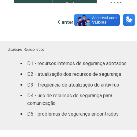
Sudeste
21,80
Sul
20,91
anterior
próxima
Centro Oeste
23,80
MERCADOS
Indústria de
Indicadores Relacionados
22,31
DE
Transformação
D1 - recursos internos de segurança adotados
ATUAÇÃO -
CNAE
Construção
22,12
D2 - atualização dos recursos de segurança
D3 - freqüência de atualização do antivírus
Comércio/
Reparação de
18,29
D4 - uso de recursos de segurança para
Autos
comunicação
D5 - problemas de segurança encontrados
Hotel/
18,43
Alimentação