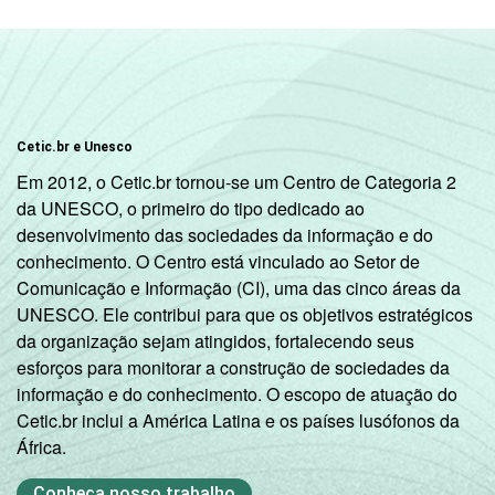
Transp./
Armaz./
28,30
Comunicação
Ativ.
Imobiliárias,
Cetic.br e Unesco
33,08
aluguel e
Em 2012, o Cetic.br tornou-se um Centro de Categoria 2
serviços
da UNESCO, o primeiro do tipo dedicado ao
desenvolvimento das sociedades da informação e do
Ativ. Cinema/
conhecimento. O Centro está vinculado ao Setor de
Vídeo/ Rádio/
23,29
Comunicação e Informação (CI), uma das cinco áreas da
TV
UNESCO. Ele contribui para que os objetivos estratégicos
da organização sejam atingidos, fortalecendo seus
1
Base: 2.437 empresas com acesso à
esforços para monitorar a construção de sociedades da
internet, com 10 funcionários ou mais, que
informação e do conhecimento. O escopo de atuação do
constituem os seguintes segmentos da
Cetic.br inclui a América Latina e os países lusófonos da
CNAE: seção D, F, G, I, K e grupos 55.1, 55.2,
África.
92.1 e 92.2. Respostas múltiplas referentes
aos últimos doze meses.
Conheça nosso trabalho