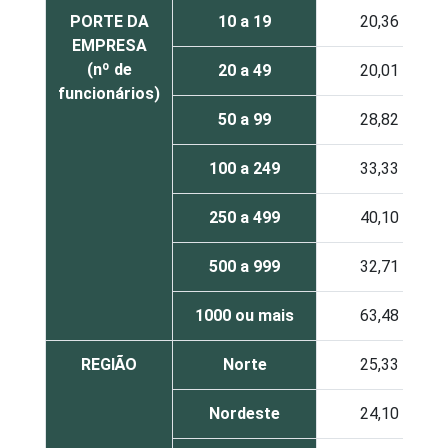
PORTE DA
10 a 19
20,36
EMPRESA
(nº de
20 a 49
20,01
funcionários)
50 a 99
28,82
100 a 249
33,33
250 a 499
40,10
500 a 999
32,71
1000 ou mais
63,48
REGIÃO
Norte
25,33
Nordeste
24,10