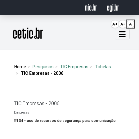
Ir para o conteúdo
A+
A-
A
Página inicial
Home
Pesquisas
TIC Empresas
Tabelas
TIC Empresas - 2006
TIC Empresas - 2006
Empresas
D4 - uso de recursos de segurança para comunicação