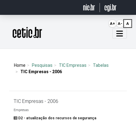
Ir para o conteúdo
A+
A-
A
Página inicial
Home
Pesquisas
TIC Empresas
Tabelas
TIC Empresas - 2006
TIC Empresas - 2006
Empresas
D2 - atualização dos recursos de segurança