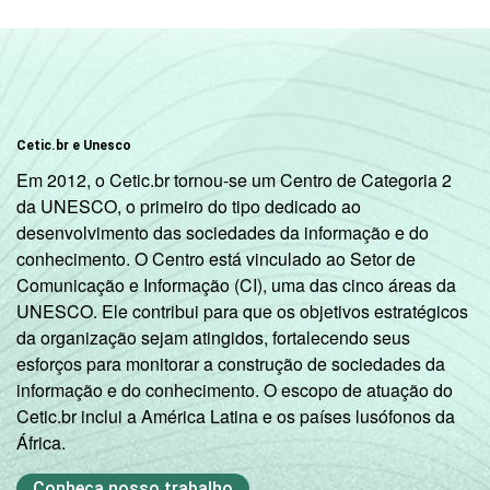
aluguel e
serviços
Ativ. Cinema/
Vídeo/ Rádio/
96,80
7
TV
Cetic.br e Unesco
Em 2012, o Cetic.br tornou-se um Centro de Categoria 2
1
Base: 2.437 empresas com acesso à
da UNESCO, o primeiro do tipo dedicado ao
internet, com 10 funcionários ou mais, que
desenvolvimento das sociedades da informação e do
constituem os seguintes segmentos da
conhecimento. O Centro está vinculado ao Setor de
CNAE: seção D, F, G, I, K e grupos 55.1, 55.2,
Comunicação e Informação (CI), uma das cinco áreas da
92.1 e 92.2. Respostas múltiplas referentes
UNESCO. Ele contribui para que os objetivos estratégicos
aos últimos doze meses.
da organização sejam atingidos, fortalecendo seus
Fonte: NIC.br - Ago/Nov 2006.
esforços para monitorar a construção de sociedades da
informação e do conhecimento. O escopo de atuação do
Cetic.br inclui a América Latina e os países lusófonos da
África.
Conheça nosso trabalho