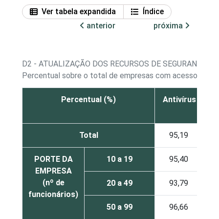
Ver tabela expandida
Índice
anterior
próxima
D2 - ATUALIZAÇÃO DOS RECURSOS DE SEGURANÇA
Percentual sobre o total de empresas com acesso à int
Percentual (%)
Antivírus
A
sp
Total
95,19
6
PORTE DA
10 a 19
95,40
5
EMPRESA
(nº de
20 a 49
93,79
6
funcionários)
50 a 99
96,66
7