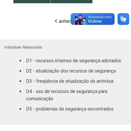
MERCADOS
Indústria de
95,77
5
DE
Transformação
ATUAÇÃO -
anterior
próxima
CNAE
Construção
95,94
6
Comércio/
Reparação de
94,44
5
Indicadores Relacionados
Autos
D1 - recursos internos de segurança adotados
Hotel/
D2 - atualização dos recursos de segurança
92,74
5
Alimentação
D3 - freqüência de atualização do antivírus
Transp./
D4 - uso de recursos de segurança para
Armaz./
95,35
7
comunicação
Comunicação
D5 - problemas de segurança encontrados
Ativ.
Imobiliárias,
97,16
7