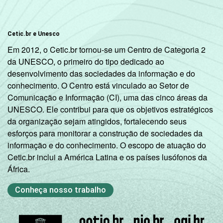
2º ano do
Ensino
69
Cetic.br e Unesco
Médio
Em 2012, o Cetic.br tornou-se um Centro de Categoria 2
da UNESCO, o primeiro do tipo dedicado ao
Base: 9213 alunos. Respostas estimuladas e
desenvolvimento das sociedades da informação e do
rodiziadas. Cada item apresentado se refere
conhecimento. O Centro está vinculado ao Setor de
apenas aos resultados da alternativa sim.
Comunicação e Informação (CI), uma das cinco áreas da
Dados coletados entre setembro e
UNESCO. Ele contribui para que os objetivos estratégicos
dezembro de 2015.
da organização sejam atingidos, fortalecendo seus
esforços para monitorar a construção de sociedades da
informação e do conhecimento. O escopo de atuação do
Cetic.br inclui a América Latina e os países lusófonos da
África.
Conheça nosso trabalho