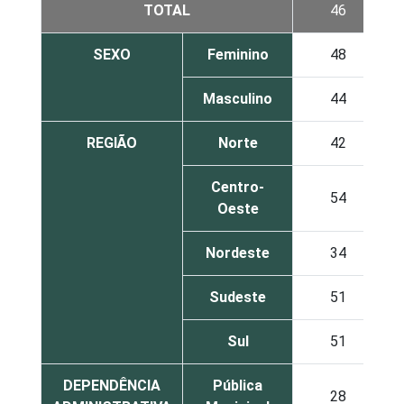
TOTAL
46
SEXO
Feminino
48
Masculino
44
REGIÃO
Norte
42
Centro-
54
Oeste
Nordeste
34
Sudeste
51
Sul
51
DEPENDÊNCIA
Pública
28