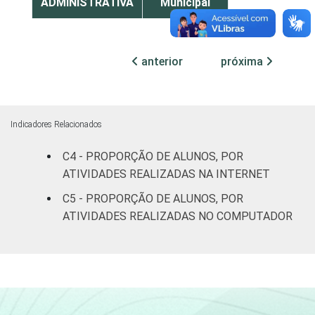
ADMINISTRATIVA
Municipal
Pública
47
Estadual
anterior
próxima
Total -
39
Públicas
Indicadores Relacionados
Particular
63
C4 - PROPORÇÃO DE ALUNOS, POR
ATIVIDADES REALIZADAS NA INTERNET
SÉRIE
4ª série / 5º
ano do
C5 - PROPORÇÃO DE ALUNOS, POR
29
Ensino
ATIVIDADES REALIZADAS NO COMPUTADOR
Fundamental
8ª série / 9º
ano do
50
Ensino
Fundamental