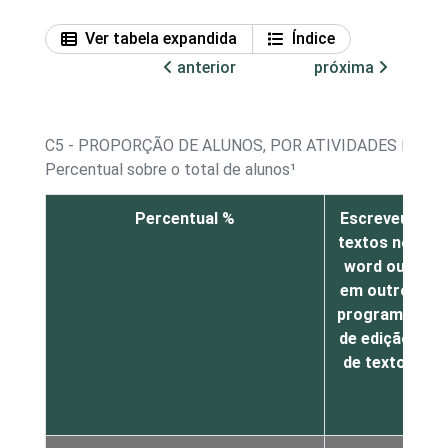
Ver tabela expandida
Índice
anterior
próxima
C5 - PROPORÇÃO DE ALUNOS, POR ATIVIDADES REA
Percentual sobre o total de alunos¹
Percentual %
Escreveu
textos no
word ou
a
em outro
programa
de edição
de texto