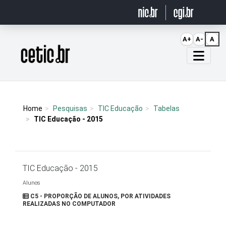
Ir para o conteúdo
A+
A-
A
Página inicial
Home
Pesquisas
TIC Educação
Tabelas
TIC Educação - 2015
TIC Educação - 2015
Alunos
C5 - PROPORÇÃO DE ALUNOS, POR ATIVIDADES
REALIZADAS NO COMPUTADOR