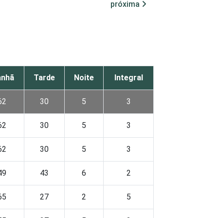
próxima
nhã
Tarde
Noite
Integral
62
30
5
3
62
30
5
3
62
30
5
3
49
43
6
2
65
27
2
5