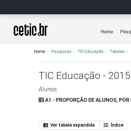
Ir para o conteúdo
Página inicial
Home
Pesq
Home
Pesquisas
TIC Educação
Tabelas
TIC Educação - 2015
Alunos
A1 - PROPORÇÃO DE ALUNOS, POR
Ver tabela expandida
Índice