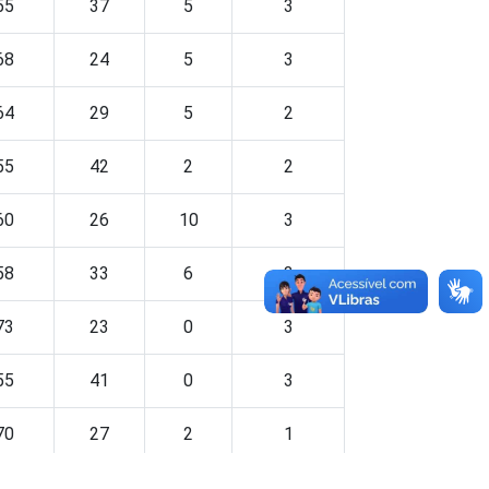
55
37
5
3
68
24
5
3
64
29
5
2
55
42
2
2
60
26
10
3
58
33
6
3
73
23
0
3
55
41
0
3
70
27
2
1
64
14
16
5