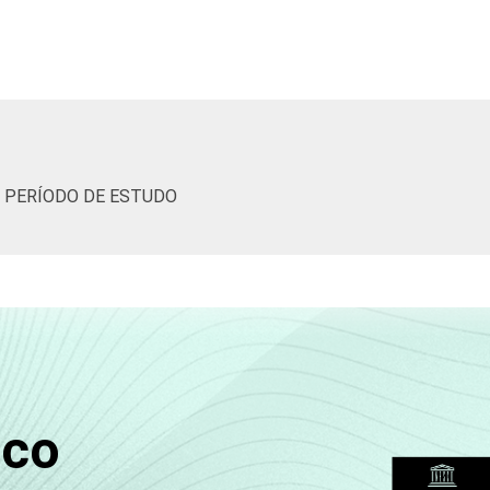
as e estimuladas. Dados coletados entre setembro e dezembro 
R PERÍODO DE ESTUDO
sco