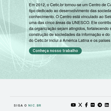
Em 2012, o Cetic.br tornou-se um Centro de 
tipo dedicado ao desenvolvimento das socied
conhecimento. O Centro está vinculado ao Set
uma das cinco áreas da UNESCO. Ele contribui
da organização sejam atingidos, fortalecendo 
construção de sociedades da informação e do
do Cetic.br inclui a América Latina e os países
Conheça nosso trabalho
YOUTUBE DO NIC.BR
TWITTER DO NIC
FACEBOOK DO
FLICKR DO
TELEGR
LI
SIGA O
NIC.BR