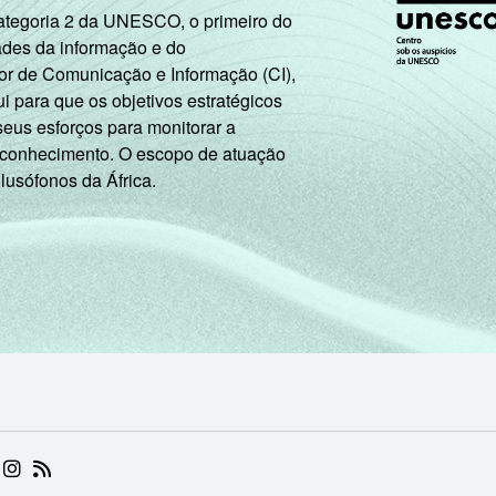
Categoria 2 da UNESCO, o primeiro do
ades da informação e do
or de Comunicação e Informação (CI),
 para que os objetivos estratégicos
seus esforços para monitorar a
 conhecimento. O escopo de atuação
 lusófonos da África.
 (ABRE EM NOVA ABA)
.BR (ABRE EM NOVA ABA)
 NIC.BR (ABRE EM NOVA ABA)
 NIC.BR (ABRE EM NOVA ABA)
AM DO NIC.BR (ABRE EM NOVA ABA)
NKEDIN DO NIC.BR (ABRE EM NOVA ABA)
INSTAGRAM DO NIC.BR (ABRE EM NOVA ABA)
RSS DO NIC.BR (ABRE EM NOVA ABA)