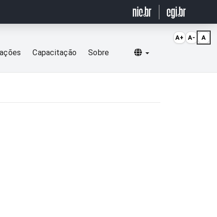
A+
A-
A
Selecionar idioma
cações
Capacitação
Sobre