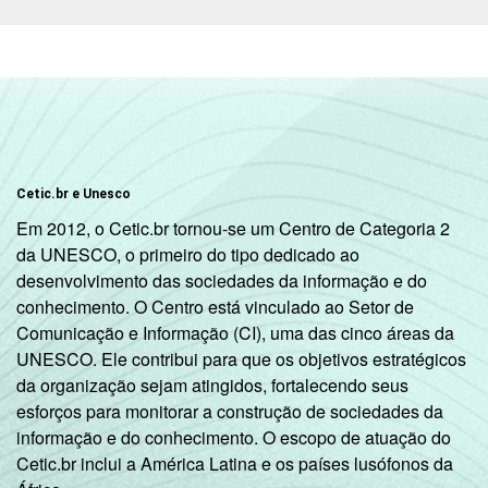
Sul
80
DEPENDÊNCIA
Pública
66
ADMINISTRATIVA
Municipal
Pública
82
Cetic.br e Unesco
Estadual
Em 2012, o Cetic.br tornou-se um Centro de Categoria 2
da UNESCO, o primeiro do tipo dedicado ao
Total —
74
desenvolvimento das sociedades da informação e do
Públicas
conhecimento. O Centro está vinculado ao Setor de
Comunicação e Informação (CI), uma das cinco áreas da
Particular
78
UNESCO. Ele contribui para que os objetivos estratégicos
da organização sejam atingidos, fortalecendo seus
¹ Base: 939 diretores. Respostas
esforços para monitorar a construção de sociedades da
estimuladas. Dados coletados entre
informação e do conhecimento. O escopo de atuação do
setembro e dezembro de 2013.
Cetic.br inclui a América Latina e os países lusófonos da
Fonte: NIC.br - set 2013 / dez 2013