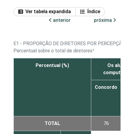
Ver tabela expandida
Índice
anterior
próxima
E1 - PROPORÇÃO DE DIRETORES POR PERCEPÇÃO SO
Percentual sobre o total de diretores¹
Percentual (%)
Os alunos 
computador e
Concordo
con
dis
TOTAL
76