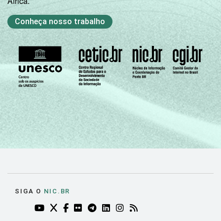
África.
Conheça nosso trabalho
SIGA O
NIC.BR
YOUTUBE DO NIC.BR (ABRE EM NOVA ABA)
TWITTER DO NIC.BR (ABRE EM NOVA ABA)
FACEBOOK DO NIC.BR (ABRE EM NOVA AB
FLICKR DO NIC.BR (ABRE EM NOVA AB
TELEGRAM DO NIC.BR (ABRE EM N
LINKEDIN DO NIC.BR (ABRE EM
INSTAGRAM DO NIC.BR (AB
RSS DO NIC.BR (ABRE 