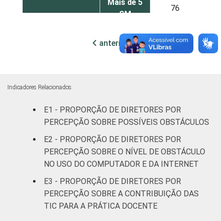
Mais de 5
76
SM
RENDA PESSOAL
Até 3 SM
67
anterior
próxima
Mais de 3
77
até 5 SM
Indicadores Relacionados
Mais de 5
79
E1 - PROPORÇÃO DE DIRETORES POR
SM
PERCEPÇÃO SOBRE POSSÍVEIS OBSTÁCULOS
REGIÃO
Norte
77
E2 - PROPORÇÃO DE DIRETORES POR
PERCEPÇÃO SOBRE O NÍVEL DE OBSTÁCULO
Centro-
NO USO DO COMPUTADOR E DA INTERNET
82
Oeste
E3 - PROPORÇÃO DE DIRETORES POR
PERCEPÇÃO SOBRE A CONTRIBUIÇÃO DAS
Nordeste
71
TIC PARA A PRÁTICA DOCENTE
Sudeste
76