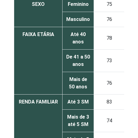
SEXO
Feminino
75
Masculino
76
FAIXA ETÁRIA
Até 40
78
anos
De 41 a 50
73
anos
Mais de
76
50 anos
RENDA FAMILIAR
Até 3 SM
83
Mais de 3
74
até 5 SM