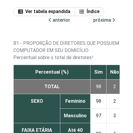
Ver tabela expandida
Índice
anterior
próxima
B1 - PROPORÇÃO DE DIRETORES QUE POSSUEM
COMPUTADOR EM SEU DOMICÍLIO
Percentual sobre o total de diretores¹
Percentual (%)
Sim
Não
TOTAL
98
2
SEXO
Feminino
98
2
Masculino
97
3
FAIXA ETÁRIA
Até 40