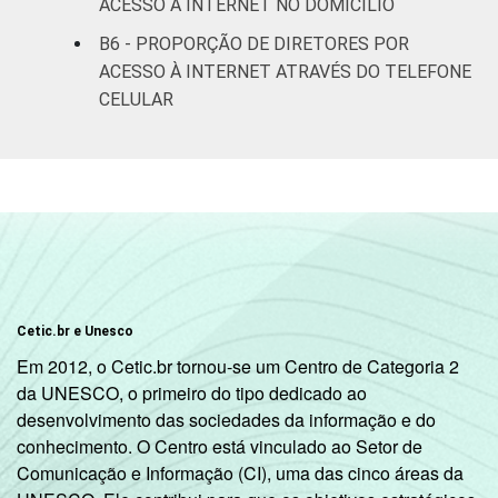
ACESSO À INTERNET NO DOMICÍLIO
B6 - PROPORÇÃO DE DIRETORES POR
Pública
98
2
ACESSO À INTERNET ATRAVÉS DO TELEFONE
Estadual
CELULAR
Total —
98
2
Públicas
Particular
98
2
¹ Base: 939 diretores. Dados coletados entre
setembro e dezembro de 2013.
Fonte: NIC.br - set 2013 / dez 2013
Cetic.br e Unesco
Em 2012, o Cetic.br tornou-se um Centro de Categoria 2
da UNESCO, o primeiro do tipo dedicado ao
desenvolvimento das sociedades da informação e do
conhecimento. O Centro está vinculado ao Setor de
Comunicação e Informação (CI), uma das cinco áreas da