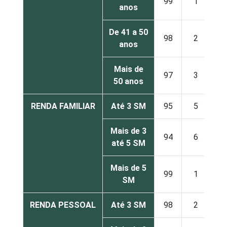
99
1
anos
De 41 a 50
98
2
anos
Mais de
97
3
50 anos
RENDA FAMILIAR
Até 3 SM
95
5
Mais de 3
94
6
até 5 SM
Mais de 5
99
1
SM
RENDA PESSOAL
Até 3 SM
98
2