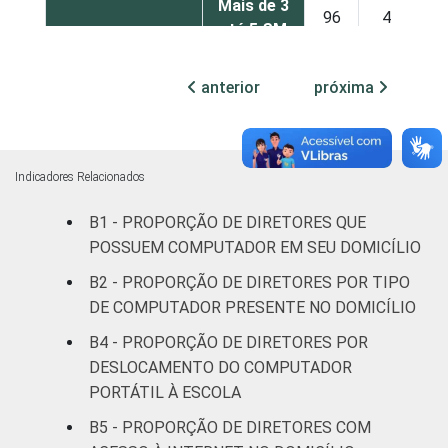
Mais de 3
96
4
até 5 SM
Mais de 5
anterior
próxima
99
1
SM
REGIÃO
Norte
97
3
Indicadores Relacionados
Centro-
99
1
B1 - PROPORÇÃO DE DIRETORES QUE
Oeste
POSSUEM COMPUTADOR EM SEU DOMICÍLIO
Nordeste
95
5
B2 - PROPORÇÃO DE DIRETORES POR TIPO
DE COMPUTADOR PRESENTE NO DOMICÍLIO
Sudeste
100
0
B4 - PROPORÇÃO DE DIRETORES POR
DESLOCAMENTO DO COMPUTADOR
Sul
99
1
PORTÁTIL À ESCOLA
DEPENDÊNCIA
Pública
B5 - PROPORÇÃO DE DIRETORES COM
98
2
ADMINISTRATIVA
Municipal