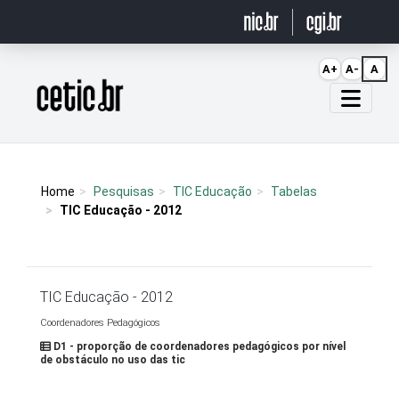
Ir para o conteúdo
A+
A-
A
Página inicial
Home
Pesquisas
TIC Educação
Tabelas
TIC Educação - 2012
TIC Educação - 2012
Coordenadores Pedagógicos
D1 - proporção de coordenadores pedagógicos por nível
de obstáculo no uso das tic