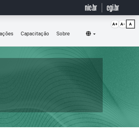
A+
A-
A
Selecionar idioma
cações
Capacitação
Sobre