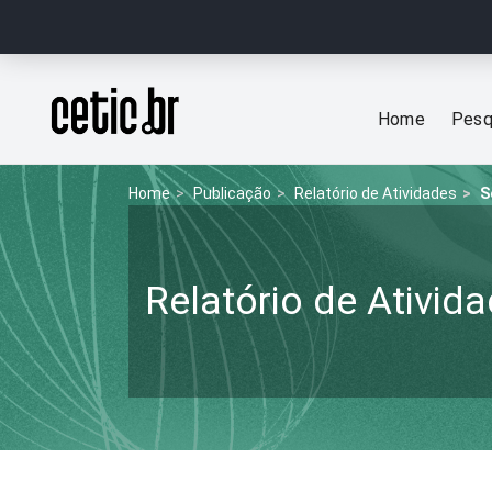
Ir para o conteúdo
Página inicial
Home
Pesq
Home
Publicação
Relatório de Atividades
S
Relatório de Ativid