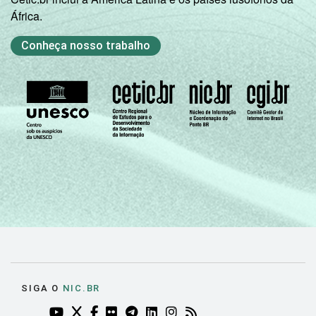
África.
Conheça nosso trabalho
SIGA O
NIC.BR
YOUTUBE DO NIC.BR (ABRE EM NOVA ABA)
TWITTER DO NIC.BR (ABRE EM NOVA ABA)
FACEBOOK DO NIC.BR (ABRE EM NOVA AB
FLICKR DO NIC.BR (ABRE EM NOVA AB
TELEGRAM DO NIC.BR (ABRE EM N
LINKEDIN DO NIC.BR (ABRE EM
INSTAGRAM DO NIC.BR (AB
RSS DO NIC.BR (ABRE 