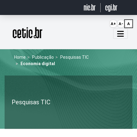
Ir para o conteúdo
A+
A-
A
Página inicial
Home
Publicação
Pesquisas TIC
Economia digital
Pesquisas TIC