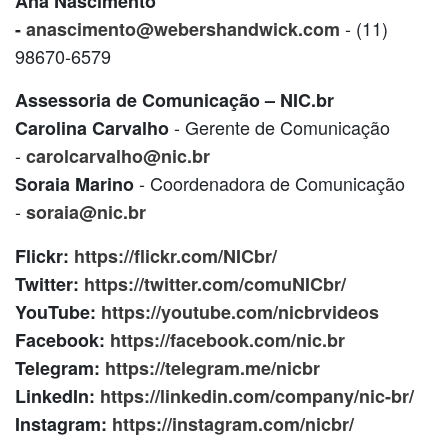
Ana Nascimento
- (11)
-
anascimento@webershandwick.com
98670-6579
Assessoria de Comunicação – NIC.br
- Gerente de Comunicação
Carolina Carvalho
-
carolcarvalho@nic.br
- Coordenadora de Comunicação
Soraia Marino
-
soraia@nic.br
Flickr:
https://flickr.com/NICbr/
Twitter:
https://twitter.com/comuNICbr/
YouTube:
https://youtube.com/nicbrvideos
Facebook:
https://facebook.com/nic.br
Telegram:
https://telegram.me/nicbr
LinkedIn:
https://linkedin.com/company/nic-
br/
Instagram:
https://instagram.com/nicbr/