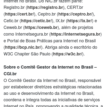
Internet no Brasil. Do NIC.br fazem parte:
Registro.br (
), CERT.br
https://registro.br
(
), Ceptro.br (
),
https://cert.br/
https://ceptro.br/
Cetic.br (
), IX.br (
) e
https://cetic.br/
https://ix.br/
Ceweb.br (
), além de projetos
https://ceweb.br
como Internetsegura.br (
)
https://internetsegura.br
e Portal de Boas Práticas para Internet no Brasil
(
). Abriga ainda o escritório do
https://bcp.nic.br/
W3C Chapter São Paulo (
).
https://w3c.br/
Sobre o Comitê Gestor da Internet no Brasil –
CGI.br
O Comitê Gestor da Internet no Brasil, responsável
por estabelecer diretrizes estratégicas relacionadas
ao uso e desenvolvimento da Internet no Brasil,
coordena e integra todas as iniciativas de serviços
Internet no País, promovendo a qualidade técnica, a