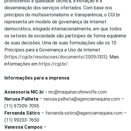
promovendo a qualidade técnica, a inovação e a
disseminação dos serviços ofertados. Com base nos
princípios do multissetorialismo e transparência, o CGI.br
representa um modelo de governança da Internet
democrático, elogiado internacionalmente, em que todos
os setores da sociedade são partícipes de forma equânime
de suas decisões. Uma de suas formulações são os 10
Princípios para a Governança e Uso da Internet
(
https://cgi.br/resolucoes/documento/2009/003
). Mais
informações em
https://cgi.br
/.
Informações para a imprensa
Assessoria NIC.br -
nic@maquinacohnwolfe.com
Nerusa Palheta
–
nerusa.palheta@agenciamaquina.com
–
(11) 97309-7095
Fernanda Sátiro
–
fernanda.satiro@agenciamaquina.com
–
(11) 99203-7650
Vanessa Campos
–