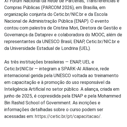
XI Fórum Nacional da Rede de Parcerias, Transferências e
Compras Públicas (PARCOM 2026), em Brasília, em
organização conjunta do Cetic.br/NIC.br e da Escola
Nacional de Administração Pública (ENAP). O evento
contou com palestra de Cristina Mori, Diretora de Gestão e
Governança da Dataprev e colaboradora do MOOC, além de
representantes da UNESCO Brasil, ENAP, Cetic.br/NIC.br e
da Universidade Estadual de Londrina (UEL).
As três instituições brasileiras — ENAP, UEL e
Cetic.br|NIC.br — integram a SPARK-AI Alliance, rede
internacional gerida pela UNESCO voltada ao treinamento
em capacitação e à promoção do uso responsável da
Inteligência Artificial no setor público. A aliança, criada em
junho de 2025, é copresidida pela ENAP e pela Mohammed
Bin Rashid School of Government. As incrições e
informações detalhadas sobre o curso podem ser
acessadas em:
https://cetic.br/pt/capacitacao/
.