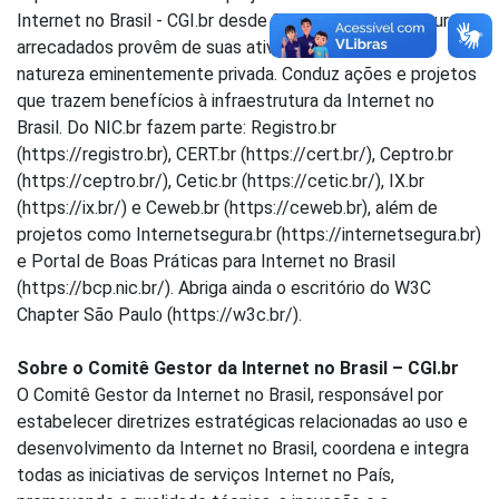
Internet no Brasil - CGI.br desde 2005, e todos os recursos
arrecadados provêm de suas atividades que são de
natureza eminentemente privada. Conduz ações e projetos
que trazem benefícios à infraestrutura da Internet no
Brasil. Do NIC.br fazem parte: Registro.br
(https://registro.br), CERT.br (https://cert.br/), Ceptro.br
(https://ceptro.br/), Cetic.br (https://cetic.br/), IX.br
(https://ix.br/) e Ceweb.br (https://ceweb.br), além de
projetos como Internetsegura.br (https://internetsegura.br)
e Portal de Boas Práticas para Internet no Brasil
(https://bcp.nic.br/). Abriga ainda o escritório do W3C
Chapter São Paulo (https://w3c.br/).
Sobre o Comitê Gestor da Internet no Brasil – CGI.br
O Comitê Gestor da Internet no Brasil, responsável por
estabelecer diretrizes estratégicas relacionadas ao uso e
desenvolvimento da Internet no Brasil, coordena e integra
todas as iniciativas de serviços Internet no País,