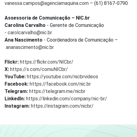
vanessa.campos@agenciamaquina.com
– (61) 8167-0790
Assessoria de Comunicação – NIC.br
Carolina Carvalho
- Gerente de Comunicação
-
carolcarvalho@nic.br
Ana Nascimento
- Coordenadora de Comunicação –
ananascimento@nic.br
Flickr:
https://flickr.com/NICbr/
X:
https://x.com/comuNICbr/
YouTube:
https://youtube.com/nicbrvideos
Facebook:
https://facebook.com/nic.br
Telegram:
https://telegram.me/nicbr
LinkedIn:
https://linkedin.com/company/nic-br/
Instagram:
https://instagram.com/nicbr/