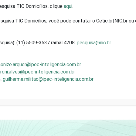
pesquisa TIC Domicílios, clique
aqui
.
squisa TIC Domicílios, você pode contatar o Cetic.br|NIC.br ou 
squisa): (11) 5509-3537 ramal 4208,
pesquisa@nic.br
onize.arquer@ipec-inteligencia.com.br
roni.alves@ipec-inteligencia.com.br
6,
guilherme.militao@ipec-inteligencia.com.br