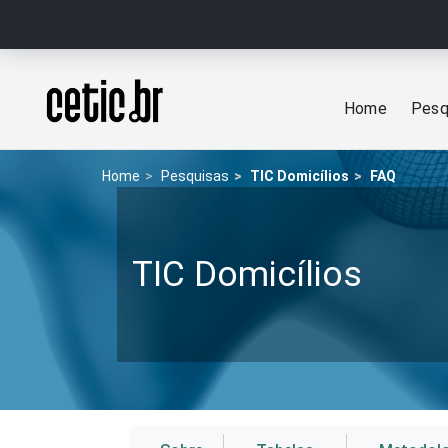
Ir para o conteúdo
Página inicial
Home
Pesq
Home
Pesquisas
TIC Domicílios
FAQ
TIC Domicílios