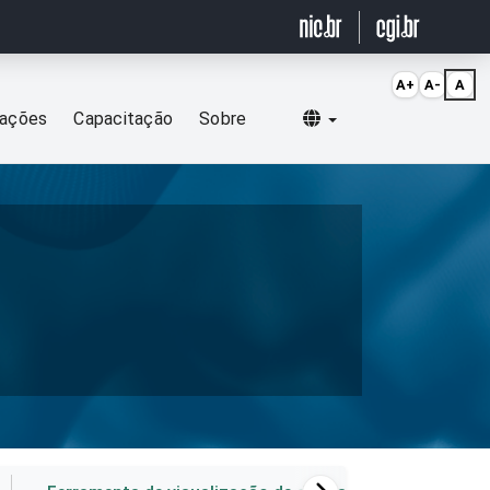
A+
A-
A
Selecionar idioma
cações
Capacitação
Sobre