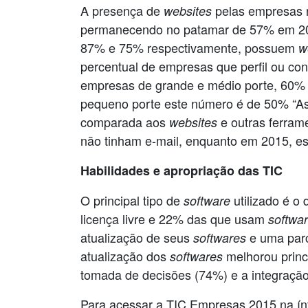
A presença de
pelas empresas n
websites
permanecendo no patamar de 57% em 2015
87% e 75% respectivamente, possuem
w
percentual de empresas que perfil ou co
empresas de grande e médio porte, 60% 
pequeno porte este número é de 50% “As
comparada aos
e outras ferra
websites
não tinham e-mail, enquanto em 2015, es
Habilidades e apropriação das TIC
O principal tipo de
utilizado é o
software
licença livre e 22% das que usam
softwa
atualização de seus
e uma parc
softwares
atualização dos
melhorou princ
softwares
tomada de decisões (74%) e a integraçã
Para acessar a TIC Empresas 2015 na ínte