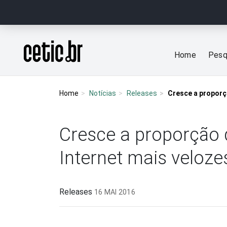
Ir para o conteúdo
Página inicial
Home
Pesq
Home
Notícias
Releases
Cresce a proporçã
Cresce a proporção 
Internet mais veloze
Releases
16 MAI 2016