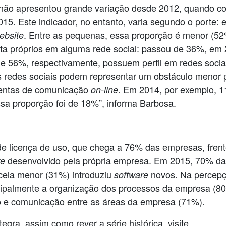
ão apresentou grande variação desde 2012, quando co
. Este indicador, no entanto, varia segundo o porte: 
. Entre as pequenas, essa proporção é menor (52
ebsite
nta próprios em alguma rede social: passou de 36%, em
e 56%, respectivamente, possuem perfil em redes socia
 redes sociais podem representar um obstáculo menor
mentas de comunicação
. Em 2014, por exemplo, 11
on-line
sa proporção foi de 18%”, informa Barbosa.
 de licença de uso, que chega a 76% das empresas, fren
desenvolvido pela própria empresa. Em 2015, 70% da
re
ela menor (31%) introduziu
novos. Na percepç
software
ipalmente a organização dos processos da empresa (80
o e comunicação entre as áreas da empresa (71%).
gra, assim como rever a série histórica, visite