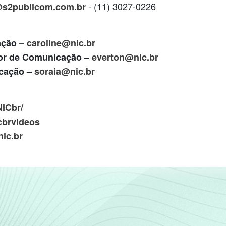
- (11) 3027-0226
@s2publicom.com.br
ação –
caroline@nic.br
dor de Comunicação –
everton@nic.br
icação –
soraia@nic.br
NICbr/
cbrvideos
ic.br