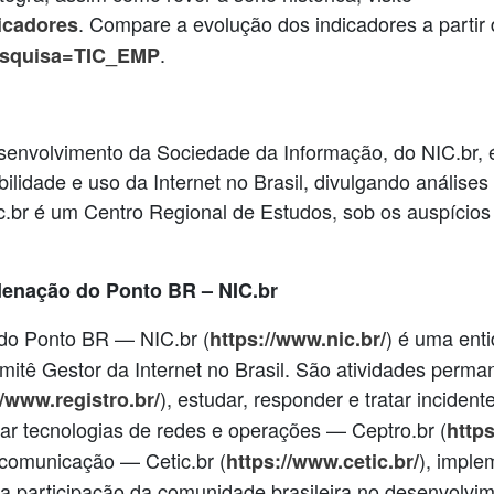
. Compare a evolução dos indicadores a partir
dicadores
.
dPesquisa=TIC_EMP
senvolvimento da Sociedade da Informação, do NIC.br, 
ibilidade e uso da Internet no Brasil, divulgando análise
ic.br é um Centro Regional de Estudos, sob os auspíc
denação do Ponto BR – NIC.br
do Ponto BR — NIC.br (
) é uma enti
https://www.nic.br/
itê Gestor da Internet no Brasil. São atividades perma
), estudar, responder e tratar inciden
//www.registro.br/
sar tecnologias de redes e operações — Ceptro.br (
https
 comunicação — Cetic.br (
), imple
https://www.cetic.br/
ar a participação da comunidade brasileira no desenvolvi