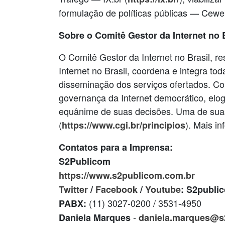
formulação de políticas públicas — Ceweb
Sobre o Comitê Gestor da Internet no B
O Comitê Gestor da Internet no Brasil, r
Internet no Brasil, coordena e integra to
disseminação dos serviços ofertados. Co
governança da Internet democrático, elo
equânime de suas decisões. Uma de suas
(
). Mais i
https://www.cgi.br/principios
Contatos para a Imprensa:
S2Publicom
https://www.s2publicom.com.br
Twitter
/
Facebook
/
Youtube
: S2publi
(11) 3027-0200 / 3531-4950
PABX:
-
Daniela Marques
daniela.marques@s