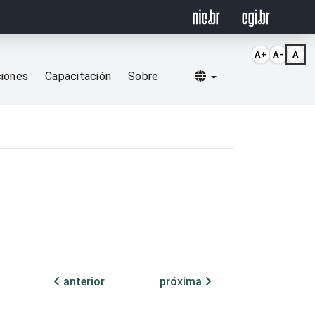
A+
A-
A
Selecionar idioma
ciones
Capacitación
Sobre
anterior
próxima