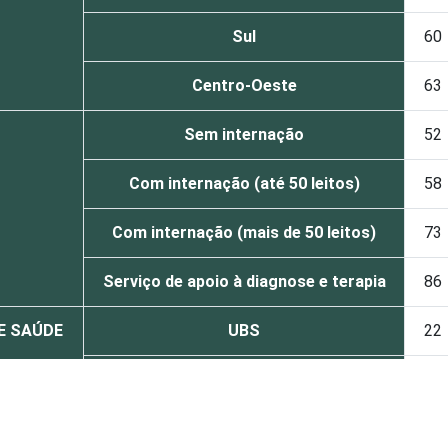
Sul
60
Centro-Oeste
63
Sem internação
52
Com internação (até 50 leitos)
58
Com internação (mais de 50 leitos)
73
Serviço de apoio à diagnose e terapia
86
DE SAÚDE
UBS
22
Não UBS
74
Capital
72