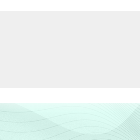
46
1
0
ias de informação e comunicação nos