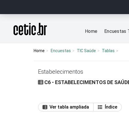
Ir para o conteúdo
Página inicial
Home
Encuestas 
Home
Encuestas
TIC Saúde
Tablas
Estabelecimentos
C6 - ESTABELECIMENTOS DE SAÚDE
Ver tabla ampliada
Índice