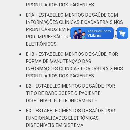
terapia
PRONTUÁRIOS DOS PACIENTES
B1A - ESTABELECIMENTOS DE SAÚDE COM
IDENTIFICAÇÃO DE
UBS
86
INFORMAÇÕES CLÍNICAS E CADASTRAIS NOS
UNIDADE BÁSICA
PRONTUÁRIOS EM FORMATO ELETRÔNICO,
DE SAÚDE
Não UBS
76
POR IMPRESSÃO OU NÃO DOS PRONTUÁRIOS
ELETRÔNICOS
LOCALIZAÇÃO
Capital
79
B1B - ESTABELECIMENTOS DE SAÚDE, POR
Interior
80
FORMA DE MANUTENÇÃO DAS
INFORMAÇÕES CLÍNICAS E CADASTRAIS NOS
Fonte: CGI/NIC.br, Centro Regional de
PRONTUÁRIOS DOS PACIENTES
Estudos para o Desenvolvimento da
B2 - ESTABELECIMENTOS DE SAÚDE, POR
Sociedade da Informação (Cetic.br),
TIPO DE DADO SOBRE O PACIENTE
Pesquisa sobre o uso das tecnologias de
DISPONÍVEL ELETRONICAMENTE
informação e comunicação nos
estabelecimentos de saúde brasileiros – TIC
B3 - ESTABELECIMENTOS DE SAÚDE, POR
Saúde 2021. ¹Cada item apresentado se
FUNCIONALIDADES ELETRÔNICAS
refere apenas aos resultados da alternativa
DISPONÍVEIS EM SISTEMA