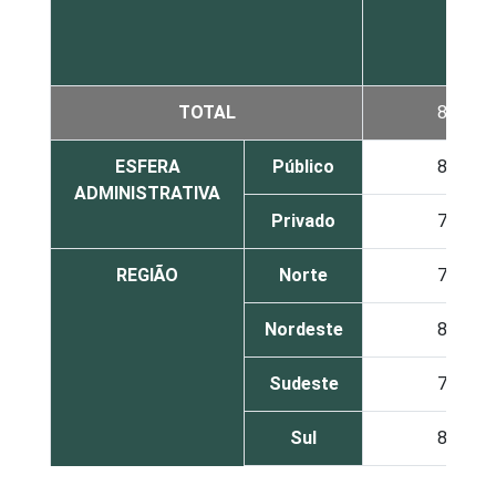
TOTAL
80
ESFERA
Público
85
ADMINISTRATIVA
Privado
76
REGIÃO
Norte
78
Nordeste
84
Sudeste
74
Sul
86
Centro-