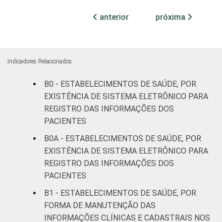
83
Oeste
anterior
próxima
TIPO DE
Sem
79
ESTABELECIMENTO
internação
Indicadores Relacionados
Com
internação
B0 - ESTABELECIMENTOS DE SAÚDE, POR
85
(até 50
EXISTÊNCIA DE SISTEMA ELETRÔNICO PARA
leitos)
REGISTRO DAS INFORMAÇÕES DOS
PACIENTES
Com
B0A - ESTABELECIMENTOS DE SAÚDE, POR
internação
91
EXISTÊNCIA DE SISTEMA ELETRÔNICO PARA
(mais de
REGISTRO DAS INFORMAÇÕES DOS
50 leitos)
PACIENTES
Serviço de
B1 - ESTABELECIMENTOS DE SAÚDE, POR
apoio à
FORMA DE MANUTENÇÃO DAS
82
diagnose e
INFORMAÇÕES CLÍNICAS E CADASTRAIS NOS