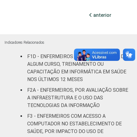
Com
anterior
internação
10
(até 50
leitos)
Indicadores Relacionados
Com
internação
F1D - ENFERMEIROS QUE PARTICIPARAM DE
6
(mais de
ALGUM CURSO, TREINAMENTO OU
50 leitos)
CAPACITAÇÃO EM INFORMÁTICA EM SAÚDE
NOS ÚLTIMOS 12 MESES
Serviço de
F2A - ENFERMEIROS, POR AVALIAÇÃO SOBRE
apoio à
-
A INFRAESTRUTURA E O USO DAS
diagnose e
terapia
TECNOLOGIAS DA INFORMAÇÃO
F3 - ENFERMEIROS COM ACESSO A
IDENTIFICAÇÃO DE
UBS
12
COMPUTADOR NO ESTABELECIMENTO DE
UNIDADE BÁSICA
SAÚDE, POR IMPACTO DO USO DE
DE SAÚDE
Não UBS
6