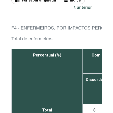
Ver tabla ampliada
Índice
anterior
F4 - ENFERMEIROS, POR IMPACTOS PERCEB
Total de enfermeiros
Percentual (%)
Com a impl
Discorda
c
d
Total
8