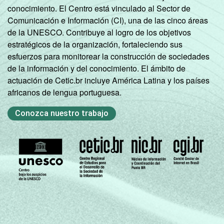
Pesquisa sobre o uso das tecnologias de
conocimiento. El Centro está vinculado al Sector de
informação e comunicação nos
Comunicación e Información (CI), una de las cinco áreas
estabelecimentos de saúde brasileiros - TIC
de la UNESCO. Contribuye al logro de los objetivos
Saúde 2019.
estratégicos de la organización, fortaleciendo sus
esfuerzos para monitorear la construcción de sociedades
de la información y del conocimiento. El ámbito de
actuación de Cetic.br incluye América Latina y los países
africanos de lengua portuguesa.
Conozca nuestro trabajo