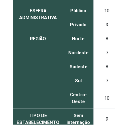
ESFERA
Público
10
ADMINISTRATIVA
Privado
3
REGIÃO
Norte
8
Nordeste
7
Sudeste
8
Sul
7
Centro-
10
Oeste
TIPO DE
Sem
9
ESTABELECIMENTO
internação