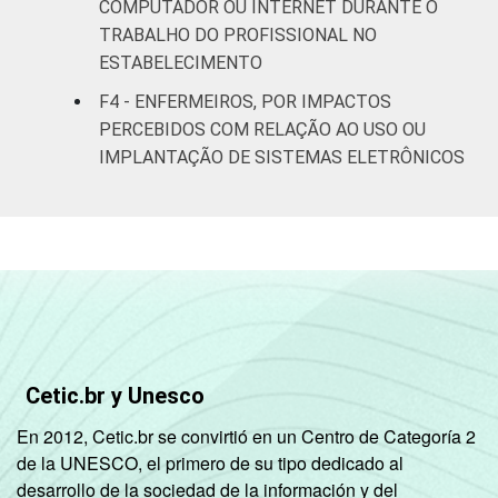
COMPUTADOR OU INTERNET DURANTE O
TRABALHO DO PROFISSIONAL NO
FAIXA ETÁRIA
Até 30
8
ESTABELECIMENTO
anos
F4 - ENFERMEIROS, POR IMPACTOS
De 31 a 40
PERCEBIDOS COM RELAÇÃO AO USO OU
7
anos
IMPLANTAÇÃO DE SISTEMAS ELETRÔNICOS
De 41
anos ou
8
mais
LOCALIZAÇÃO
Capital
8
Interior
8
Cetic.br y Unesco
Fonte: CGI.br/NIC.br, Centro Regional de
En 2012, Cetic.br se convirtió en un Centro de Categoría 2
Estudos para o Desenvolvimento da
de la UNESCO, el primero de su tipo dedicado al
Sociedade da Informação (Cetic.br),
desarrollo de la sociedad de la información y del