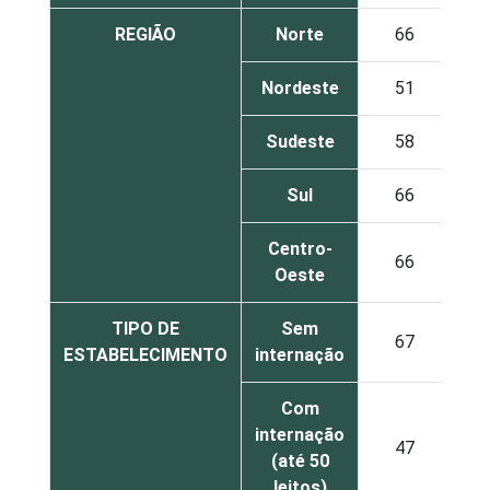
REGIÃO
Norte
66
2
Nordeste
51
3
Sudeste
58
3
Sul
66
2
Centro-
66
1
Oeste
TIPO DE
Sem
67
1
ESTABELECIMENTO
internação
Com
internação
47
4
(até 50
leitos)