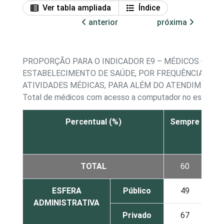
Ver tabla ampliada
Índice
anterior
próxima
PROPORÇÃO PARA O INDICADOR E9 – MÉDICOS COM
ESTABELECIMENTO DE SAÚDE, POR FREQUÊNCIA DE 
ATIVIDADES MÉDICAS, PARA ALÉM DO ATENDIMENTO
Total de médicos com acesso a computador no estabel
Percentual (%)
Sempre
À
ve
TOTAL
60
2
ESFERA
Público
49
3
ADMINISTRATIVA
Privado
67
2