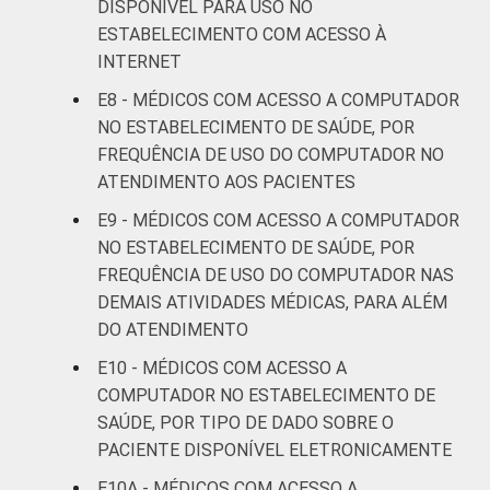
DISPONÍVEL PARA USO NO
mais
ESTABELECIMENTO COM ACESSO À
INTERNET
LOCALIZAÇÃO
Capital
64
2
E8 - MÉDICOS COM ACESSO A COMPUTADOR
Interior
56
2
NO ESTABELECIMENTO DE SAÚDE, POR
FREQUÊNCIA DE USO DO COMPUTADOR NO
Fonte: CGI.br/NIC.br, Centro Regional de
ATENDIMENTO AOS PACIENTES
Estudos para o Desenvolvimento da
E9 - MÉDICOS COM ACESSO A COMPUTADOR
Sociedade da Informação (Cetic.br),
NO ESTABELECIMENTO DE SAÚDE, POR
Pesquisa sobre o uso das tecnologias de
FREQUÊNCIA DE USO DO COMPUTADOR NAS
informação e comunicação nos
DEMAIS ATIVIDADES MÉDICAS, PARA ALÉM
estabelecimentos de saúde brasileiros – TIC
DO ATENDIMENTO
Saúde 2018.
E10 - MÉDICOS COM ACESSO A
COMPUTADOR NO ESTABELECIMENTO DE
SAÚDE, POR TIPO DE DADO SOBRE O
PACIENTE DISPONÍVEL ELETRONICAMENTE
E10A - MÉDICOS COM ACESSO A