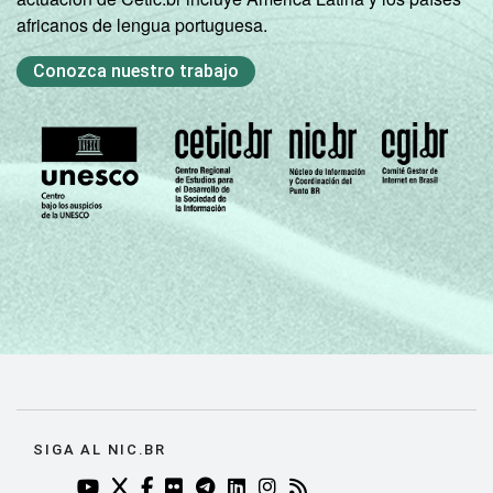
africanos de lengua portuguesa.
Conozca nuestro trabajo
SIGA AL NIC.BR
YOUTUBE DO NIC.BR (ABRE EM NOVA ABA)
TWITTER DO NIC.BR (ABRE EM NOVA ABA)
FACEBOOK DO NIC.BR (ABRE EM NOVA AB
FLICKR DO NIC.BR (ABRE EM NOVA AB
TELEGRAM DO NIC.BR (ABRE EM N
LINKEDIN DO NIC.BR (ABRE EM
INSTAGRAM DO NIC.BR (AB
RSS DO NIC.BR (ABRE 