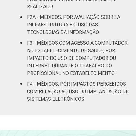
LOCALIZAÇÃO
Capital
34
REALIZADO
Interior
33
F2A - MÉDICOS, POR AVALIAÇÃO SOBRE A
INFRAESTRUTURA E O USO DAS
Fonte: CGI.br/NIC.br, Centro Regional de
TECNOLOGIAS DA INFORMAÇÃO
Estudos para o Desenvolvimento da
F3 - MÉDICOS COM ACESSO A COMPUTADOR
Sociedade da Informação (Cetic.br),
NO ESTABELECIMENTO DE SAÚDE, POR
Pesquisa sobre o uso das tecnologias de
IMPACTO DO USO DE COMPUTADOR OU
informação e comunicação nos
INTERNET DURANTE O TRABALHO DO
estabelecimentos de saúde brasileiros - TIC
PROFISSIONAL NO ESTABELECIMENTO
Saúde 2017.
F4 - MÉDICOS, POR IMPACTOS PERCEBIDOS
COM RELAÇÃO AO USO OU IMPLANTAÇÃO DE
SISTEMAS ELETRÔNICOS