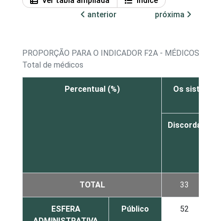
Ver tabla ampliada
Índice
anterior
próxima
PROPORÇÃO PARA O INDICADOR F2A - MÉDICOS, POR
Total de médicos
Percentual (%)
Os sistemas
Discorda
c
d
TOTAL
33
ESFERA
Público
52
ADMINISTRATIVA