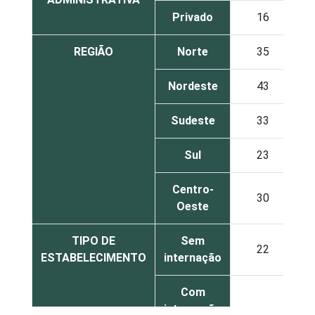
Privado
16
REGIÃO
Norte
35
Nordeste
43
Sudeste
33
Sul
23
Centro-
30
Oeste
TIPO DE
Sem
22
ESTABELECIMENTO
internação
Com
internação