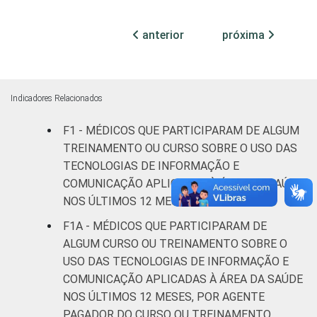
40
(até 50
leitos)
anterior
próxima
Com
internação
42
(mais de
Indicadores Relacionados
50 leitos)
F1 - MÉDICOS QUE PARTICIPARAM DE ALGUM
FAIXA ETÁRIA
TREINAMENTO OU CURSO SOBRE O USO DAS
Até 35
30
anos
TECNOLOGIAS DE INFORMAÇÃO E
COMUNICAÇÃO APLICADAS À ÁREA DA SAÚDE
De 36 a 50
NOS ÚLTIMOS 12 MESES
30
anos
F1A - MÉDICOS QUE PARTICIPARAM DE
ALGUM CURSO OU TREINAMENTO SOBRE O
De 51
USO DAS TECNOLOGIAS DE INFORMAÇÃO E
anos ou
42
COMUNICAÇÃO APLICADAS À ÁREA DA SAÚDE
mais
NOS ÚLTIMOS 12 MESES, POR AGENTE
PAGADOR DO CURSO OU TREINAMENTO