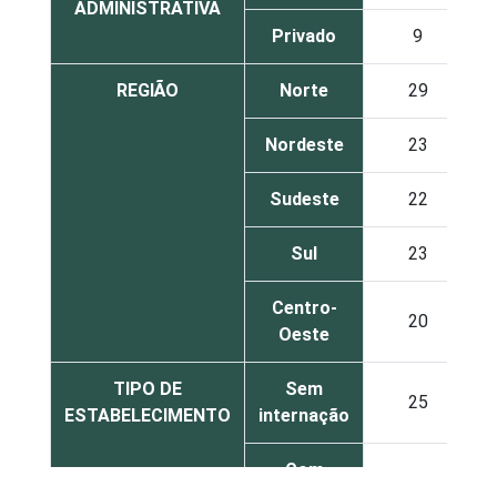
ADMINISTRATIVA
Privado
9
REGIÃO
Norte
29
Nordeste
23
Sudeste
22
Sul
23
Centro-
20
Oeste
TIPO DE
Sem
25
ESTABELECIMENTO
internação
Com
internação