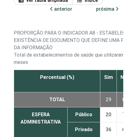
Ver tabla ampliada
Índice
anterior
próxima
PROPORÇÃO PARA O INDICADOR A8 - ESTABELECIMEN
EXISTÊNCIA DE DOCUMENTO QUE DEFINE UMA POLÍT
DA INFORMAÇÃO
Total de estabelecimentos de saúde que utilizaram a Int
meses
Percentual (%)
Sim
Não
TOTAL
29
66
ESFERA
Público
20
73
ADMINISTRATIVA
Privado
36
61