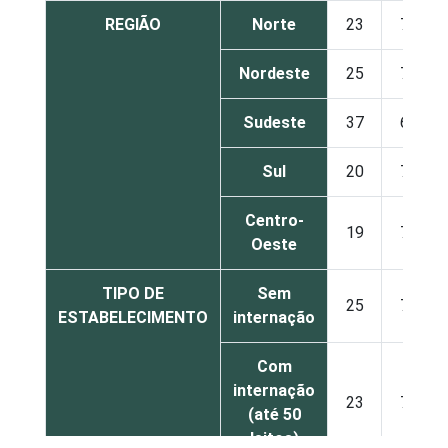
REGIÃO
Norte
23
73
Nordeste
25
70
Sudeste
37
60
Sul
20
72
Centro-
19
70
Oeste
TIPO DE
Sem
25
70
ESTABELECIMENTO
internação
Com
internação
23
70
(até 50
leitos)