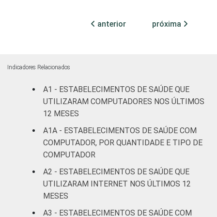
Com
anterior
próxima
internação
54
43
(mais de
50 leitos)
Indicadores Relacionados
Serviço de
A1 - ESTABELECIMENTOS DE SAÚDE QUE
apoio à
45
49
diagnose e
UTILIZARAM COMPUTADORES NOS ÚLTIMOS
terapia
12 MESES
A1A - ESTABELECIMENTOS DE SAÚDE COM
LOCALIZAÇÃO
Capital
40
53
COMPUTADOR, POR QUANTIDADE E TIPO DE
COMPUTADOR
Interior
25
70
A2 - ESTABELECIMENTOS DE SAÚDE QUE
UTILIZARAM INTERNET NOS ÚLTIMOS 12
Fonte: CGI.br/NIC.br, Centro Regional de
MESES
Estudos para o Desenvolvimento da
Sociedade da Informação (Cetic.br),
A3 - ESTABELECIMENTOS DE SAÚDE COM