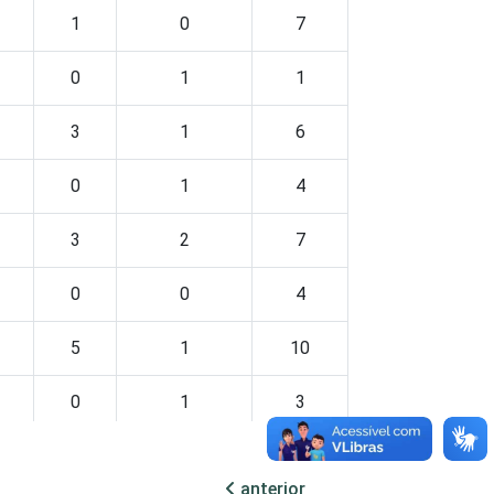
1
0
7
0
1
1
3
1
6
0
1
4
3
2
7
0
0
4
5
1
10
0
1
3
social. Estimativa: 17.517
anterior