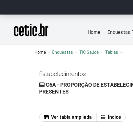
Ir para o conteúdo
Página inicial
Home
Encuestas 
Home
Encuestas
TIC Saúde
Tablas
Estabelecimentos
C6A - PROPORÇÃO DE ESTABELECIM
PRESENTES
Ver tabla ampliada
Índice