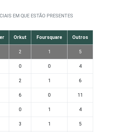
CIAIS EM QUE ESTÃO PRESENTES
er
Orkut
Foursquare
Outros
2
1
5
0
0
4
2
1
6
6
0
11
0
1
4
3
1
5