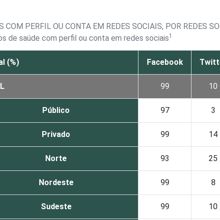
 COM PERFIL OU CONTA EM REDES SOCIAIS, POR REDES SO
1
s de saúde com perfil ou conta em redes sociais
l (%)
Facebook
Twitt
L
99
10
Público
97
3
Privado
99
14
Norte
93
25
Nordeste
99
8
Sudeste
99
10