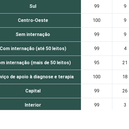
Sul
99
9
Centro-Oeste
100
9
Sem internação
99
9
Com internação (até 50 leitos)
99
4
m internação (mais de 50 leitos)
95
21
viço de apoio à diagnose e terapia
100
18
Capital
99
26
Interior
99
3
ue declararam possuir perfil ou conta próprios em alguma rede 
tre setembro de 2014 e janeiro de 2015.