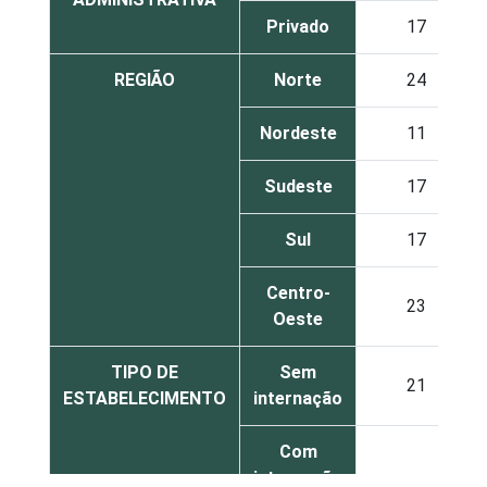
Privado
17
REGIÃO
Norte
24
Nordeste
11
Sudeste
17
Sul
17
Centro-
23
Oeste
TIPO DE
Sem
21
ESTABELECIMENTO
internação
Com
internação