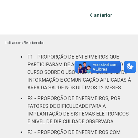
17
(até 50
leitos)
anterior
Com
internação
11
(mais de
Indicadores Relacionados
50 leitos)
F1 - PROPORÇÃO DE ENFERMEIROS QUE
FAIXA ETÁRIA
PARTICIPARAM DE ALGUM TREINAMENTO OU
Até 30
24
anos
CURSO SOBRE O USO DAS TENCOLOGIAS DE
INFORMAÇÃO E COMUNICAÇÃO APLICADAS À
31 a 40
AREA DA SAÚDE NOS ÚLTIMOS 12 MESES
17
anos
F2 - PROPORÇÃO DE ENFERMEIROS, POR
FATORES DE DIFICULDADE PARA A
41 anos ou
9
IMPLANTAÇÃO DE SISTEMAS ELETRÔNICOS
mais
E NÍVEL DE DIFICULDADE OBSERVADA
LOCALIZAÇÃO
Capital
11
F3 - PROPORÇÃO DE ENFERMEIROS COM