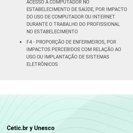
ACESSO A COMPUTADOR NO
Interior
20
ESTABELECIMENTO DE SAÚDE, POR IMPACTO
DO USO DE COMPUTADOR OU INTERNET
1
DURANTE O TRABALHO DO PROFISSIONAL
Base: 2.037 enfermeiros. Respostas
estimuladas. Dados coletados entre
NO ESTABELECIMENTO
setembro de 2014 e março de 2015.
F4 - PROPORÇÃO DE ENFERMEIROS, POR
Fonte: NIC.br - set 2014 / mar 2015
IMPACTOS PERCEBIDOS COM RELAÇÃO AO
USO OU IMPLANTAÇÃO DE SISTEMAS
ELETRÔNICOS
Cetic.br y Unesco