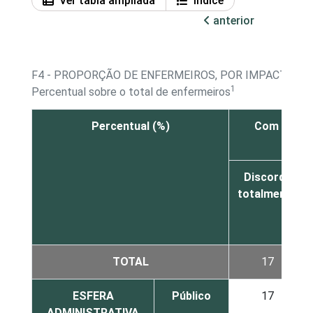
Ver tabla ampliada
Índice
anterior
F4 - PROPORÇÃO DE ENFERMEIROS, POR IMPACTOS 
1
Percentual sobre o total de enfermeiros
Percentual (%)
Com a impl
Discorda
totalmente
TOTAL
17
ESFERA
Público
17
ADMINISTRATIVA