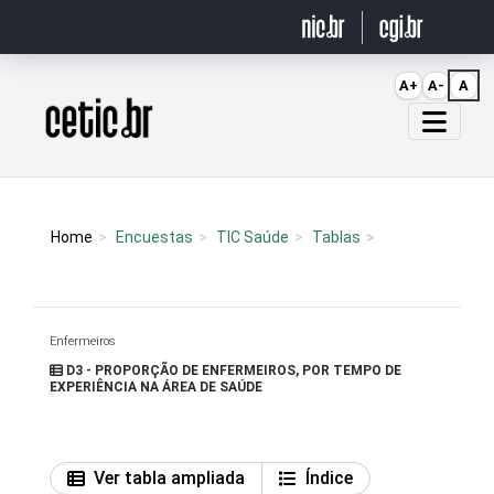
Ir para o conteúdo
A+
A-
A
Página inicial
Home
Encuestas
TIC Saúde
Tablas
Enfermeiros
D3 - PROPORÇÃO DE ENFERMEIROS, POR TEMPO DE
EXPERIÊNCIA NA ÁREA DE SAÚDE
Ver tabla ampliada
Índice