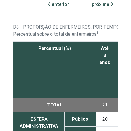
anterior
próxima
D3 - PROPORÇÃO DE ENFERMEIROS, POR TEMPO DE E
1
Percentual sobre o total de enfermeiros
Percentual (%)
Até
De
3
mais
anos
de 3
até
5
anos
TOTAL
21
18
ESFERA
Público
20
16
ADMINISTRATIVA