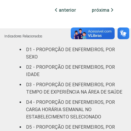
leitos)
anterior
próxima
Com
internação
15
15
(mais de
Indicadores Relacionados
50 leitos)
D1 - PROPORÇÃO DE ENFERMEIROS, POR
FAIXA ETÁRIA
Até 30
SEXO
40
37
anos
D2 - PROPORÇÃO DE ENFERMEIROS, POR
IDADE
31 a 40
16
11
D3 - PROPORÇÃO DE ENFERMEIROS, POR
anos
TEMPO DE EXPERIÊNCIA NA ÁREA DE SAÚDE
41 anos ou
D4 - PROPORÇÃO DE ENFERMEIROS, POR
2
5
mais
CARGA HORÁRIA SEMANAL NO
ESTABELECIMENTO SELECIONADO
LOCALIZAÇÃO
Capital
18
16
D5 - PROPORÇÃO DE ENFERMEIROS, POR