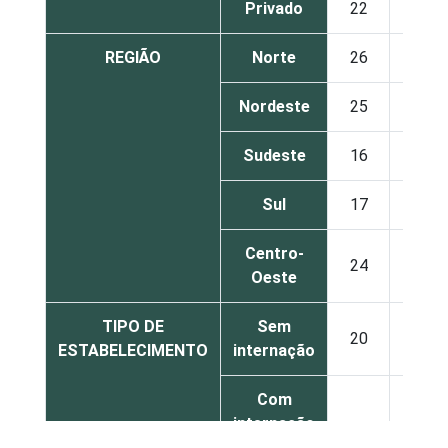
Privado
22
23
REGIÃO
Norte
26
16
Nordeste
25
14
Sudeste
16
23
Sul
17
18
Centro-
24
18
Oeste
TIPO DE
Sem
20
20
ESTABELECIMENTO
internação
Com
internação
30
19
(até 50