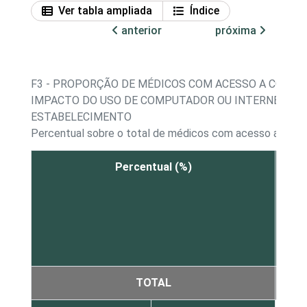
Ver tabla ampliada
Índice
anterior
próxima
F3 - PROPORÇÃO DE MÉDICOS COM ACESSO A COMPU
IMPACTO DO USO DE COMPUTADOR OU INTERNET DU
ESTABELECIMENTO
Percentual sobre o total de médicos com acesso a com
Percentual (%)
Dimi
a c
d
trab
TOTAL
2