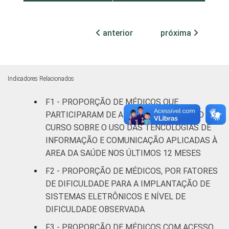
Com Internação
1
(mais de 50 leitos)
anterior
próxima
Sem Internação
3
FAIXA ETÁRIA
Até 35 anos
Indicadores Relacionados
F1 - PROPORÇÃO DE MÉDICOS QUE
36 a 50 anos
4
PARTICIPARAM DE ALGUM TREINAMENTO OU
CURSO SOBRE O USO DAS TENCOLOGIAS DE
51 anos ou mais
4
INFORMAÇÃO E COMUNICAÇÃO APLICADAS À
AREA DA SAÚDE NOS ÚLTIMOS 12 MESES
Essa tabela foi corrigida em maio de 2015.
Para mais informações, acesse
F2 - PROPORÇÃO DE MÉDICOS, POR FATORES
https://cetic.br/noticia/cetic-br-informa-
DE DIFICULDADE PARA A IMPLANTAÇÃO DE
correcao-dos-resultados-da-pesquisa-tic-
SISTEMAS ELETRÔNICOS E NÍVEL DE
saude-2013/
DIFICULDADE OBSERVADA
1
Base: 928 médicos com acesso a
F3 - PROPORÇÃO DE MÉDICOS COM ACESSO
computador no estabelecimento de saúde.