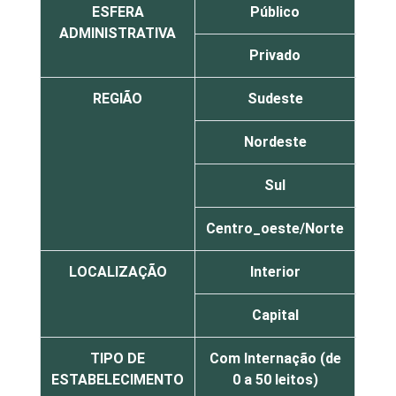
ESFERA
Público
2
ADMINISTRATIVA
Privado
2
REGIÃO
Sudeste
1
Nordeste
5
Sul
2
Centro_oeste/Norte
3
LOCALIZAÇÃO
Interior
1
Capital
4
TIPO DE
Com Internação (de
3
ESTABELECIMENTO
0 a 50 leitos)