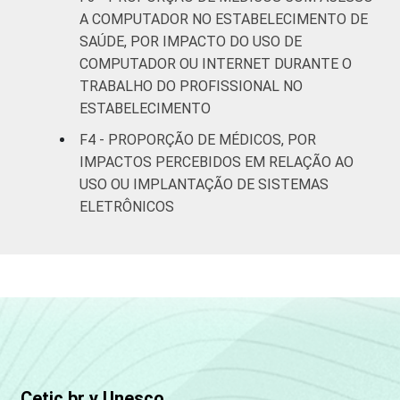
A COMPUTADOR NO ESTABELECIMENTO DE
Respostas estimuladas. Dados coletados
entre fevereiro de 2013 e agosto de 2013.
SAÚDE, POR IMPACTO DO USO DE
Fonte: NIC.br - fev 2013 / ago 2013
COMPUTADOR OU INTERNET DURANTE O
TRABALHO DO PROFISSIONAL NO
ESTABELECIMENTO
F4 - PROPORÇÃO DE MÉDICOS, POR
IMPACTOS PERCEBIDOS EM RELAÇÃO AO
USO OU IMPLANTAÇÃO DE SISTEMAS
ELETRÔNICOS
Cetic.br y Unesco