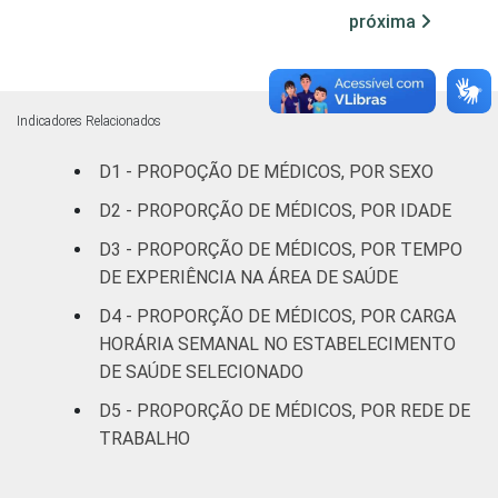
Internação
próxima
36
(mais de
50 leitos)
FAIXA ETÁRIA
Até 35
Indicadores Relacionados
27
anos
D1 - PROPOÇÃO DE MÉDICOS, POR SEXO
36 a 50
D2 - PROPORÇÃO DE MÉDICOS, POR IDADE
51
anos
D3 - PROPORÇÃO DE MÉDICOS, POR TEMPO
DE EXPERIÊNCIA NA ÁREA DE SAÚDE
51 anos ou
75
mais
D4 - PROPORÇÃO DE MÉDICOS, POR CARGA
HORÁRIA SEMANAL NO ESTABELECIMENTO
Essa tabela foi corrigida em maio de 2015.
DE SAÚDE SELECIONADO
Para mais informações, acesse
D5 - PROPORÇÃO DE MÉDICOS, POR REDE DE
https://cetic.br/noticia/cetic-br-informa-
TRABALHO
correcao-dos-resultados-da-pesquisa-tic-
saude-2013/
1