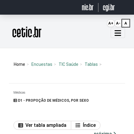
Ir para o conteúdo
A+
A-
A
Página inicial
Home
Encuestas
TIC Saúde
Tablas
Médicos
D1 - PROPOÇÃO DE MÉDICOS, POR SEXO
Ver tabla ampliada
Índice
próxima