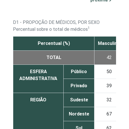
D1 - PROPOÇÃO DE MÉDICOS, POR SEXO
1
Percentual sobre o total de médicos
Percentual (%)
Masculino
TOTAL
42
ESFERA
Público
50
ADMINISTRATIVA
Privado
39
REGIÃO
Sudeste
32
Nordeste
67
Sul
62