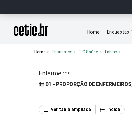
Ir para o conteúdo
Página inicial
Home
Encuestas 
Home
Encuestas
TIC Saúde
Tablas
Enfermeiros
D1 - PROPORÇÃO DE ENFERMEIROS
Ver tabla ampliada
Índice