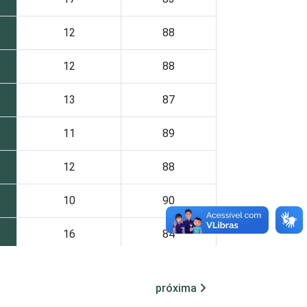
12
88
12
88
13
87
11
89
12
88
10
90
16
84
7
93
próxima
tic-br-informa-correcao-dos-resultados-da-