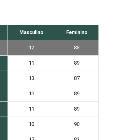
Masculino
Feminino
12
88
11
89
13
87
11
89
11
89
10
90
17
83