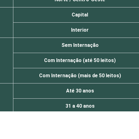
Capital
Interior
Sem Internação
Com Internação (até 50 leitos)
Com Internação (mais de 50 leitos)
Até 30 anos
31 a 40 anos
41 anos ou mais
2015. Para mais informações, acesse
https://cetic.br/noticia/ce