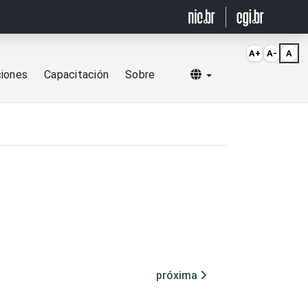
A+
A-
A
Selecionar idioma
ciones
Capacitación
Sobre
próxima