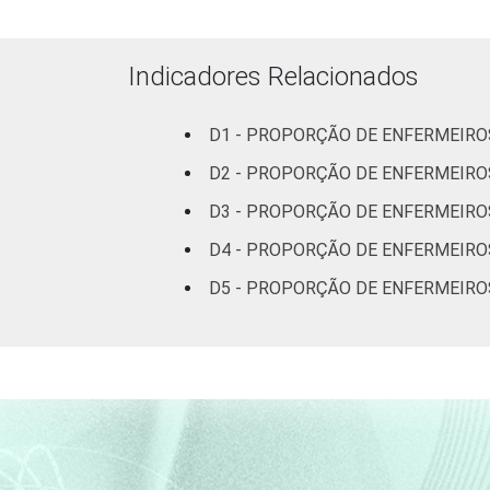
pesquisa-tic-saude-2013/
1
Base: 2.696 enfermeiros. Dados colet
Indicadores Relacionados
Fonte: NIC.br - fev 2013 / ago 2013
D1 - PROPORÇÃO DE ENFERMEIRO
D2 - PROPORÇÃO DE ENFERMEIROS
D3 - PROPORÇÃO DE ENFERMEIROS
D4 - PROPORÇÃO DE ENFERMEIRO
D5 - PROPORÇÃO DE ENFERMEIRO