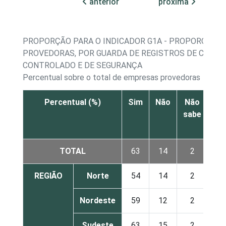
anterior
próxima
PROPORÇÃO PARA O INDICADOR G1A - PROPORÇÃO 
PROVEDORAS, POR GUARDA DE REGISTROS DE CLIEN
CONTROLADO E DE SEGURANÇA
Percentual sobre o total de empresas provedoras
Percentual (%)
Sim
Não
Não
sabe
re
TOTAL
63
14
2
REGIÃO
Norte
54
14
2
Nordeste
59
12
2
Sudeste
63
15
2