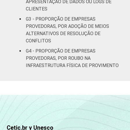
APRESENTAÇÃO DE DADOS OU LOGS DE
Fonte: CGI.br/NIC.br, Centro Regional de
CLIENTES
Estudos para o Desenvolvimento da
G3 - PROPORÇÃO DE EMPRESAS
Sociedade da Informação (Cetic.br),
PROVEDORAS, POR ADOÇÃO DE MEIOS
Pesquisa sobre o setor de provimento de
ALTERNATIVOS DE RESOLUÇÃO DE
serviços de Internet no Brasil – TIC
CONFLITOS
Provedores 2017.¹ Dados do Serviço de
Comunicação Multimídia – SCM (janeiro a
G4 - PROPORÇÃO DE EMPRESAS
maio/2017).
PROVEDORAS, POR ROUBO NA
INFRAESTRUTURA FÍSICA DE PROVIMENTO
Cetic.br y Unesco