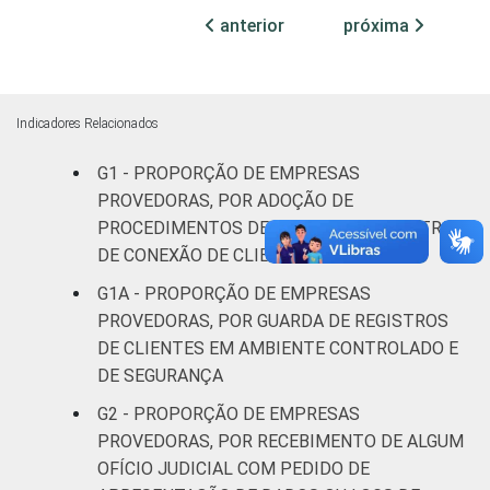
acessos
anterior
próxima
De 1.000
a menos
76
9
3
de 5.000
Indicadores Relacionados
acessos
G1 - PROPORÇÃO DE EMPRESAS
5.000
PROVEDORAS, POR ADOÇÃO DE
acessos
PROCEDIMENTOS DE GUARDA DE REGISTROS
a menos
72
13
4
DE CONEXÃO DE CLIENTES
de 45.000
G1A - PROPORÇÃO DE EMPRESAS
acessos
PROVEDORAS, POR GUARDA DE REGISTROS
DE CLIENTES EM AMBIENTE CONTROLADO E
Grande
DE SEGURANÇA
provedor
(mais de
71
0
14
G2 - PROPORÇÃO DE EMPRESAS
45.000
PROVEDORAS, POR RECEBIMENTO DE ALGUM
acessos)
OFÍCIO JUDICIAL COM PEDIDO DE