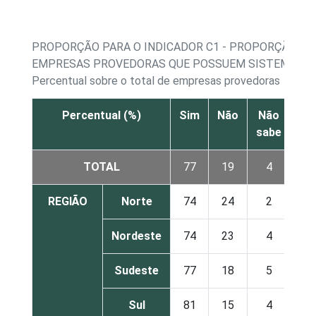
PROPORÇÃO PARA O INDICADOR C1 - PROPORÇÃO DE
EMPRESAS PROVEDORAS QUE POSSUEM SISTEMA A
Percentual sobre o total de empresas provedoras
Percentual (%)
Sim
Não
Não
sabe
re
TOTAL
77
19
4
REGIÃO
Norte
74
24
2
Nordeste
74
23
4
Sudeste
77
18
5
Sul
81
15
4