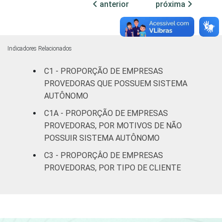
anterior
próxima
a menos
92
3
4
de 5.000
acessos
Indicadores Relacionados
5.000
acessos
C1 - PROPORÇÃO DE EMPRESAS
a menos
94
1
4
PROVEDORAS QUE POSSUEM SISTEMA
de 45.000
AUTÔNOMO
acessos
C1A - PROPORÇÃO DE EMPRESAS
PROVEDORAS, POR MOTIVOS DE NÃO
Grande
POSSUIR SISTEMA AUTÔNOMO
provedor
(mais de
100
0
0
C3 - PROPORÇÂO DE EMPRESAS
45.000
PROVEDORAS, POR TIPO DE CLIENTE
acessos)
Fonte: CGI.br/NIC.br, Centro Regional de
Estudos para o Desenvolvimento da