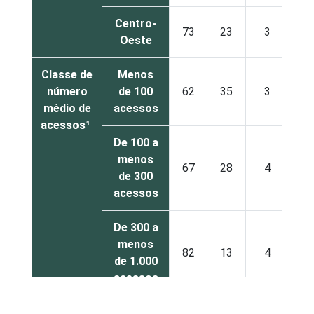
Centro-
73
23
3
Oeste
Classe de
Menos
número
de 100
62
35
3
médio de
acessos
acessos¹
De 100 a
menos
67
28
4
de 300
acessos
De 300 a
menos
82
13
4
de 1.000
acessos
De 1.000