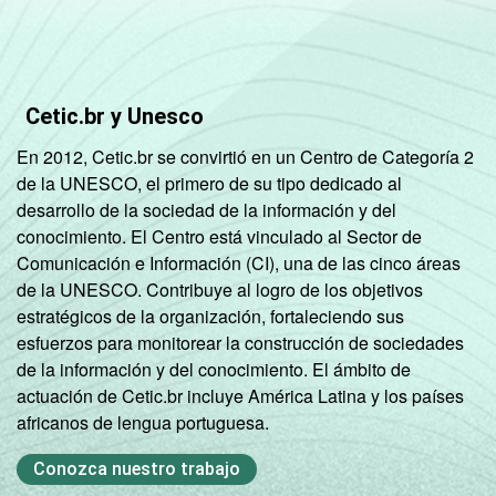
Sociedade da Informação (Cetic.br),
Pesquisa sobre o setor de provimento de
serviços de Internet no Brasil – TIC
Provedores 2017.¹ Dados do Serviço de
Cetic.br y Unesco
Comunicação Multimídia – SCM (janeiro a
maio/2017).
En 2012, Cetic.br se convirtió en un Centro de Categoría 2
de la UNESCO, el primero de su tipo dedicado al
desarrollo de la sociedad de la información y del
conocimiento. El Centro está vinculado al Sector de
Comunicación e Información (CI), una de las cinco áreas
de la UNESCO. Contribuye al logro de los objetivos
estratégicos de la organización, fortaleciendo sus
esfuerzos para monitorear la construcción de sociedades
de la información y del conocimiento. El ámbito de
actuación de Cetic.br incluye América Latina y los países
africanos de lengua portuguesa.
Conozca nuestro trabajo