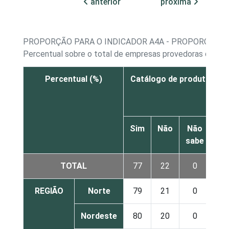
anterior
próxima
PROPORÇÃO PARA O INDICADOR A4A - PROPORÇÃO D
Percentual sobre o total de empresas provedoras que 
Percentual (%)
Catálogo de produtos e s
Sim
Não
Não
sabe
re
TOTAL
77
22
0
REGIÃO
Norte
79
21
0
Nordeste
80
20
0