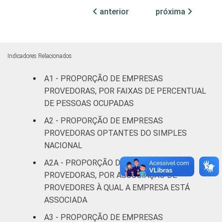
76
24
0
de 1.000
anterior
próxima
acessos
De 1.000
a menos
Indicadores Relacionados
84
16
0
de 5.000
acessos
A1 - PROPORÇÃO DE EMPRESAS
PROVEDORAS, POR FAIXAS DE PERCENTUAL
5.000
DE PESSOAS OCUPADAS
acessos
A2 - PROPORÇÃO DE EMPRESAS
a menos
88
10
1
PROVEDORAS OPTANTES DO SIMPLES
de 45.000
NACIONAL
acessos
A2A - PROPORÇÃO DE EMPRESAS
Grande
PROVEDORAS, POR ASSOCIAÇÃO DE
provedor
PROVEDORES À QUAL A EMPRESA ESTÁ
(mais de
100
0
0
ASSOCIADA
45.000
A3 - PROPORÇÃO DE EMPRESAS
acessos)