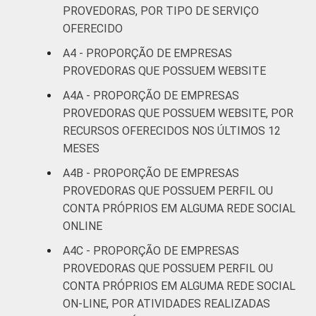
PROVEDORAS, POR TIPO DE SERVIÇO
OFERECIDO
Fonte: CGI.br/NIC.br, Centro Regional de
Estudos para o Desenvolvimento da
A4 - PROPORÇÃO DE EMPRESAS
Sociedade da Informação (Cetic.br),
PROVEDORAS QUE POSSUEM WEBSITE
Pesquisa sobre o setor de provimento de
A4A - PROPORÇÃO DE EMPRESAS
serviços de Internet no Brasil – TIC
PROVEDORAS QUE POSSUEM WEBSITE, POR
Provedores 2017.¹ Dados do Serviço de
RECURSOS OFERECIDOS NOS ÚLTIMOS 12
Comunicação Multimídia – SCM (janeiro a
MESES
maio/2017).
A4B - PROPORÇÃO DE EMPRESAS
PROVEDORAS QUE POSSUEM PERFIL OU
CONTA PRÓPRIOS EM ALGUMA REDE SOCIAL
ONLINE
A4C - PROPORÇÃO DE EMPRESAS
PROVEDORAS QUE POSSUEM PERFIL OU
CONTA PRÓPRIOS EM ALGUMA REDE SOCIAL
ON-LINE, POR ATIVIDADES REALIZADAS