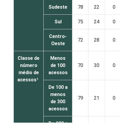
Sudeste
78
22
0
Sul
75
24
0
Centro-
72
28
0
Oeste
Classe de
Menos
número
de 100
70
30
0
médio de
acessos
acessos¹
De 100 a
menos
79
21
0
de 300
acessos
De 300 a
menos