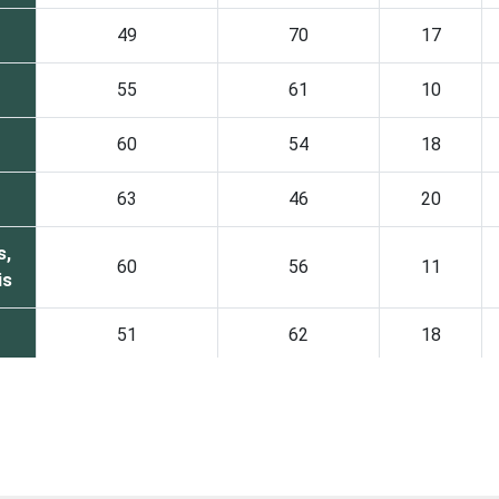
49
70
17
55
61
10
60
54
18
63
46
20
s,
60
56
11
is
51
62
18
54
53
17
esa
53
62
12