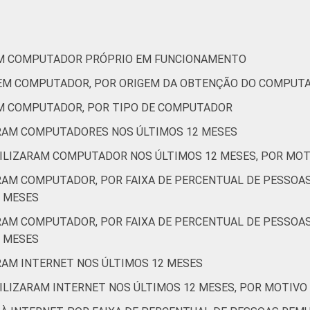
56
55
15
ial
58
52
14
EM COMPUTADOR PRÓPRIO EM FUNCIONAMENTO
UEM COMPUTADOR, POR ORIGEM DA OBTENÇÃO DO COMPUT
57
68
18
EM COMPUTADOR, POR TIPO DE COMPUTADOR
de Estudos para o Desenvolvimento da Sociedade da Informação 
ARAM COMPUTADORES NOS ÚLTIMOS 12 MESES
ão nas organizações sem fins lucrativos brasileiras - TIC Orga
TILIZARAM COMPUTADOR NOS ÚLTIMOS 12 MESES, POR MOTI
ARAM COMPUTADOR, POR FAIXA DE PERCENTUAL DE PESSOA
 MESES
ARAM COMPUTADOR, POR FAIXA DE PERCENTUAL DE PESSOA
 MESES
ARAM INTERNET NOS ÚLTIMOS 12 MESES
ILIZARAM INTERNET NOS ÚLTIMOS 12 MESES, POR MOTIVO 