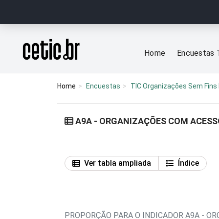
Ir para o conteúdo
Página inicial
Home
Encuestas 
Home
Encuestas
TIC Organizações Sem Fins 
A9A - ORGANIZAÇÕES COM ACESSO
Ver tabla ampliada
Índice
PROPORÇÃO PARA O INDICADOR A9A - OR