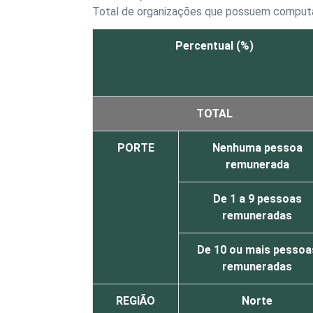
Total de organizações que possuem computa
Percentual (%)
TOTAL
PORTE
Nenhuma pessoa
remunerada
De 1 a 9 pessoas
remuneradas
De 10 ou mais pessoa
remuneradas
REGIÃO
Norte