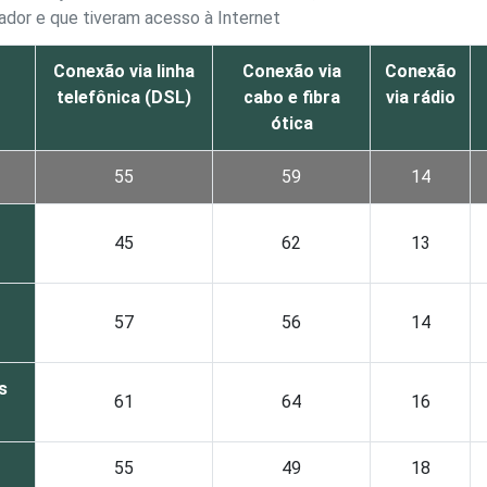
dor e que tiveram acesso à Internet
Conexão via linha
Conexão via
Conexão
telefônica (DSL)
cabo e fibra
via rádio
ótica
55
59
14
45
62
13
57
56
14
s
61
64
16
55
49
18