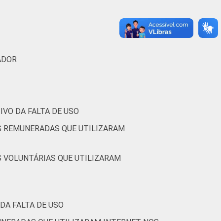
8
5
34
11
4
37
ADOR
11
5
29
(Cetic.br), Pesquisa sobre o uso das
nizações Sem Fins Lucrativos 2016
VO DA FALTA DE USO
S REMUNERADAS QUE UTILIZARAM
S VOLUNTÁRIAS QUE UTILIZARAM
DA FALTA DE USO