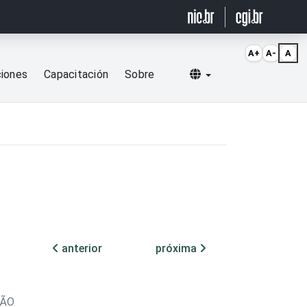
A+
A-
A
Selecionar idioma
ciones
Capacitación
Sobre
anterior
próxima
XÃO