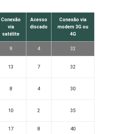
Conexão
Acesso
Conexão via
via
discado
modem 3G ou
satélite
4G
9
4
32
13
7
32
8
4
30
10
2
35
17
8
40