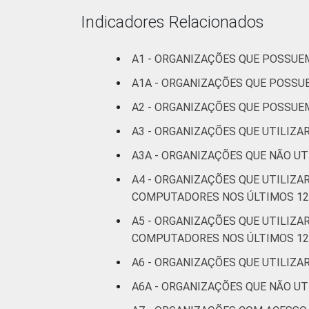
Religião
Indicadores Relacionados
Saúde e assistência soc
A1 - ORGANIZAÇÕES QUE POSSU
A1A - ORGANIZAÇÕES QUE POSS
Outros
A2 - ORGANIZAÇÕES QUE POSSU
Fonte: CGI.br/NIC.br, Centro Regional 
A3 - ORGANIZAÇÕES QUE UTILIZ
Tecnologias de Informação e Comunicaç
A3A - ORGANIZAÇÕES QUE NÃO U
A4 - ORGANIZAÇÕES QUE UTILIZ
COMPUTADORES NOS ÚLTIMOS 12
A5 - ORGANIZAÇÕES QUE UTILIZ
COMPUTADORES NOS ÚLTIMOS 12
A6 - ORGANIZAÇÕES QUE UTILIZ
A6A - ORGANIZAÇÕES QUE NÃO UT