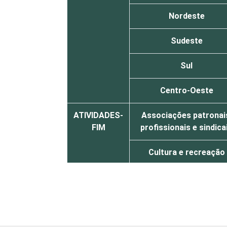
Nordeste
Sudeste
Sul
Centro-Oeste
ATIVIDADES-
Associações patronai
FIM
profissionais e sindica
Cultura e recreação
Educação e pesquisa
Desenvolvimento e def
de direitos