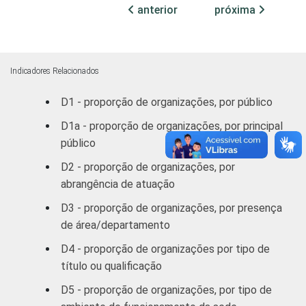
anterior
próxima
Educação, lazer
26
e cultura
Desenvolvimento
Indicadores Relacionados
e defesa de
33
direitos
D1 - proporção de organizações, por público
D1a - proporção de organizações, por principal
Religião
15
público
D2 - proporção de organizações, por
Outros
36
abrangência de atuação
1
Base: 3.546 organizações sem fins
D3 - proporção de organizações, por presença
lucrativos. Dados coletados entre outubro
de área/departamento
de 2012 e março de 2013. Respostas
D4 - proporção de organizações por tipo de
estimuladas e rodiziadas.
título ou qualificação
Fonte: NIC.br - out/2012 a mar/2013
D5 - proporção de organizações, por tipo de