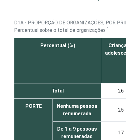
D1A - PROPORÇÃO DE ORGANIZAÇÕES, POR PRINCIP
1
Percentual sobre o total de organizações
Percentual (%)
Crianças e
adolescentes
Total
26
PORTE
Nenhuma pessoa
25
remunerada
De 1 a 9 pessoas
17
remuneradas