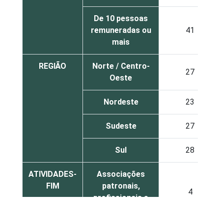
De 10 pessoas
remuneradas ou
41
mais
REGIÃO
Norte / Centro-
27
Oeste
Nordeste
23
Sudeste
27
Sul
28
ATIVIDADES-
Associações
FIM
patronais,
4
profissionais e
sindicais