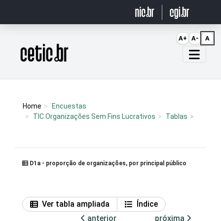
Ir para o conteúdo
A+
A-
A
Página inicial
Home
Encuestas
TIC Organizações Sem Fins Lucrativos
Tablas
D1a - proporção de organizações, por principal público
Ver tabla ampliada
Índice
anterior
próxima