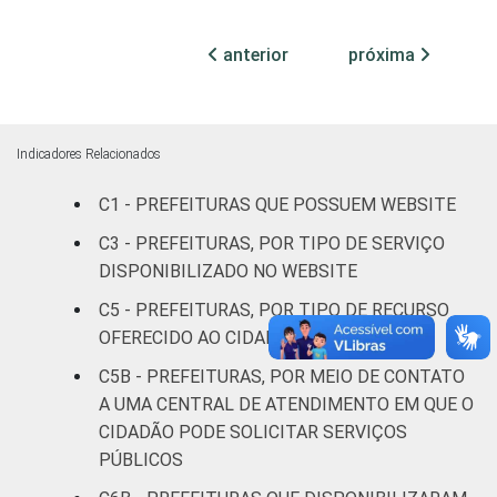
100 mil
habitantes
anterior
próxima
Mais de
100 mil
até 500
36
55
8
Indicadores Relacionados
mil
habitantes
C1 - PREFEITURAS QUE POSSUEM WEBSITE
C3 - PREFEITURAS, POR TIPO DE SERVIÇO
Mais de
DISPONIBILIZADO NO WEBSITE
500 mil
62
29
9
habitantes
C5 - PREFEITURAS, POR TIPO DE RECURSO
OFERECIDO AO CIDADÃO NO WEBSITE
Fonte: CGI.br/NIC.br, Centro Regional de
C5B - PREFEITURAS, POR MEIO DE CONTATO
Estudos para o Desenvolvimento da
A UMA CENTRAL DE ATENDIMENTO EM QUE O
Sociedade da Informação (Cetic.br),
CIDADÃO PODE SOLICITAR SERVIÇOS
Pesquisa sobre o uso das tecnologias de
PÚBLICOS
informação e comunicação no setor público
brasileiro - TIC Governo Eletrônico 2023.