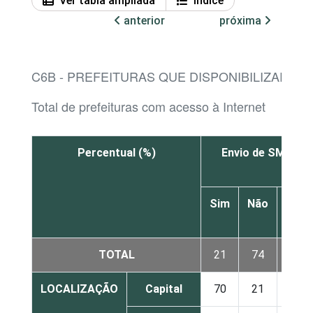
Ver tabla ampliada
Índice
anterior
próxima
C6B - PREFEITURAS QUE DISPONIBILIZARAM
Total de prefeituras com acesso à Internet
Percentual (%)
Envio de SMS par
Sim
Não
Não
sabe
TOTAL
21
74
4
LOCALIZAÇÃO
Capital
70
21
9