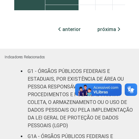
De 250 ou
mais
71
26
2
pessoas
anterior
próxima
ocupadas
Não
57
29
14
declarado
Indicadores Relacionados
G1 - ÓRGÃOS PÚBLICOS FEDERAIS E
Fonte: CGI.br/NIC.br, Centro Regional de
ESTADUAIS, POR EXISTÊNCIA DE ÁREA OU
Estudos para o Desenvolvimento da
PESSOA RESPONSÁVEL POR
Sociedade da Informação (Cetic.br),
PROCEDIMENTOS E POLÍTICAS PARA A
Pesquisa sobre o uso das tecnologias de
COLETA, O ARMAZENAMENTO OU O USO DE
informação e comunicação no setor público
DADOS PESSOAIS OU PELA IMPLEMENTAÇÃO
brasileiro – TIC Governo Eletrônico 2023.
DA LEI GERAL DE PROTEÇÃO DE DADOS
PESSOAIS (LGPD)
G1A - ÓRGÃOS PÚBLICOS FEDERAIS E