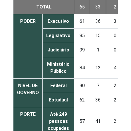
TOTAL
65
33
2
PODER
Executivo
61
36
3
Legislativo
85
15
0
Judiciário
99
1
0
Ministério
84
12
4
Público
NÍVEL DE
Federal
90
7
2
GOVERNO
Estadual
62
36
2
PORTE
Até 249
pessoas
57
41
2
ocupadas