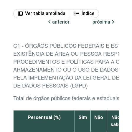
Ver tabla ampliada
Índice
anterior
próxima
G1 - ÓRGÃOS PÚBLICOS FEDERAIS E ESTADU
EXISTÊNCIA DE ÁREA OU PESSOA RESPONS
PROCEDIMENTOS E POLÍTICAS PARA A COLET
ARMAZENAMENTO OU O USO DE DADOS PES
PELA IMPLEMENTAÇÃO DA LEI GERAL DE PR
DE DADOS PESSOAIS (LGPD)
Total de órgãos públicos federais e estaduais
Percentual (%)
Sim
Não
Não
sabe
r