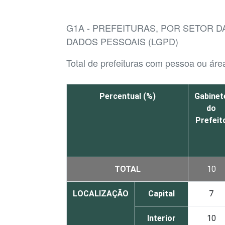
G1A - PREFEITURAS, POR SETOR 
DADOS PESSOAIS (LGPD)
Total de prefeituras com pessoa ou ár
Percentual (%)
Gabinet
do
Prefeit
TOTAL
10
LOCALIZAÇÃO
Capital
7
Interior
10