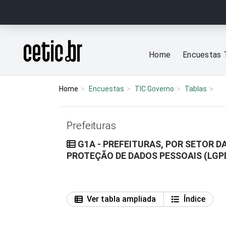
Ir para o conteúdo
Página inicial
Home
Encuestas 
Home
Encuestas
TIC Governo
Tablas
Prefeituras
G1A - PREFEITURAS, POR SETOR D
PROTEÇÃO DE DADOS PESSOAIS (LGP
Ver tabla ampliada
Índice