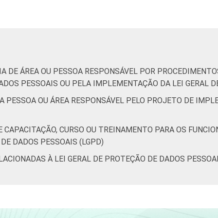
6
43
14
CIA DE ÁREA OU PESSOA RESPONSÁVEL POR PROCEDIMENTOS
DOS PESSOAIS OU PELA IMPLEMENTAÇÃO DA LEI GERAL D
 DA PESSOA OU ÁREA RESPONSÁVEL PELO PROJETO DE IMP
5
22
14
 DE CAPACITAÇÃO, CURSO OU TREINAMENTO PARA OS FUNCI
 DE DADOS PESSOAIS (LGPD)
de Estudos para o Desenvolvimento da Sociedade da Informação 
o no setor público brasileiro - TIC Governo Eletrônico 2021.
ELACIONADAS À LEI GERAL DE PROTEÇÃO DE DADOS PESSOAI