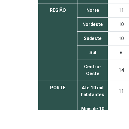
REGIÃO
Norte
11
Nordeste
10
Sudeste
10
Sul
8
Centro-
14
Oeste
PORTE
Até 10 mil
11
habitantes
Mais de 10
mil até
10
100 mil