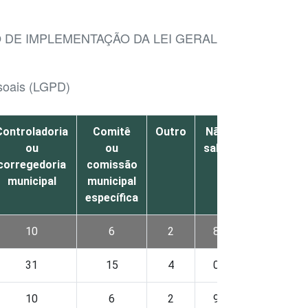
 DE IMPLEMENTAÇÃO DA LEI GERAL DE PROTEÇÃO
ssoais (LGPD)
Controladoria
Comitê
Outro
Não
Não
ou
ou
sabe
respondeu
corregedoria
comissão
municipal
municipal
específica
10
6
2
8
0
31
15
4
0
8
10
6
2
9
0