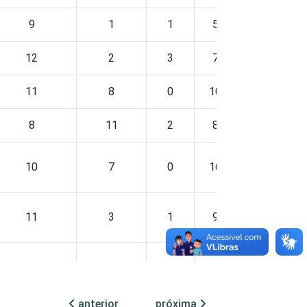
9
1
1
5
2
12
2
3
7
0
11
8
0
10
1
8
11
2
8
0
10
7
0
16
0
11
3
1
9
0
10
6
2
8
0
anterior
próxima