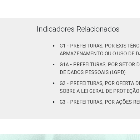
habitantes
Mais de
100 mil
Indicadores Relacionados
até 500
5
mil
G1 - PREFEITURAS, POR EXISTÊN
habitantes
ARMAZENAMENTO OU O USO DE DA
Mais de
G1A - PREFEITURAS, POR SETOR
500 mil
4
DE DADOS PESSOAIS (LGPD)
habitantes
G2 - PREFEITURAS, POR OFERTA
SOBRE A LEI GERAL DE PROTEÇÃO
Fonte: CGI.br/NIC.br, Centro Regional 
tecnologias de informação e comunicaçã
G3 - PREFEITURAS, POR AÇÕES R