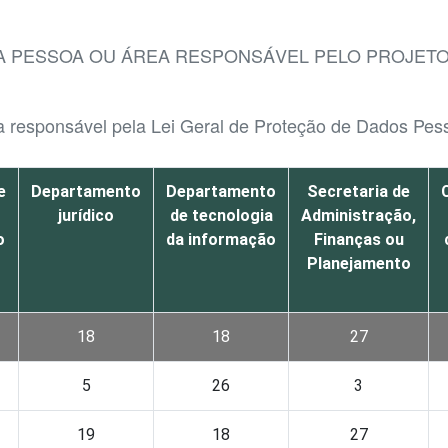
DA PESSOA OU ÁREA RESPONSÁVEL PELO PROJETO
ea responsável pela Lei Geral de Proteção de Dados Pe
e
Departamento
Departamento
Secretaria de
jurídico
de tecnologia
Administração,
o
da informação
Finanças ou
Planejamento
18
18
27
5
26
3
19
18
27