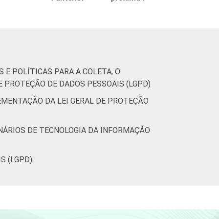
10
14
0
8
0
 E POLÍTICAS PARA A COLETA, O
E PROTEÇÃO DE DADOS PESSOAIS (LGPD)
LEMENTAÇÃO DA LEI GERAL DE PROTEÇÃO
23
24
2
0
5
ONÁRIOS DE TECNOLOGIA DA INFORMAÇÃO
(Cetic.br), Pesquisa sobre o uso das
S (LGPD)