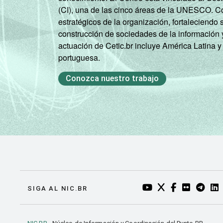
(CI), una de las cinco áreas de la UNESCO. Con
estratégicos de la organización, fortaleciendo 
construcción de sociedades de la información 
actuación de Cetic.br incluye América Latina y
portuguesa.
Conozca nuestro trabajo
YOUTUBE DO NIC.BR
TWITTER DO NIC
FACEBOOK DO
FLICKR DO
TELEGR
LI
SIGA AL NIC.BR