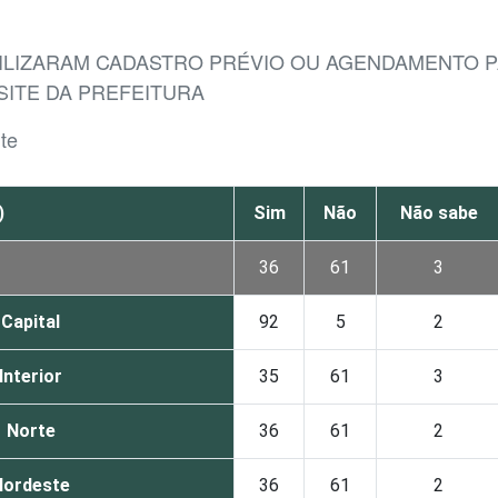
BILIZARAM CADASTRO PRÉVIO OU AGENDAMENTO P
SITE DA PREFEITURA
te
)
Sim
Não
Não sabe
36
61
3
Capital
92
5
2
Interior
35
61
3
Norte
36
61
2
Nordeste
36
61
2