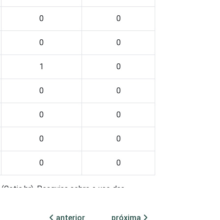
0
0
0
0
1
0
0
0
0
0
0
0
0
0
(Cetic.br), Pesquisa sobre o uso das
anterior
próxima