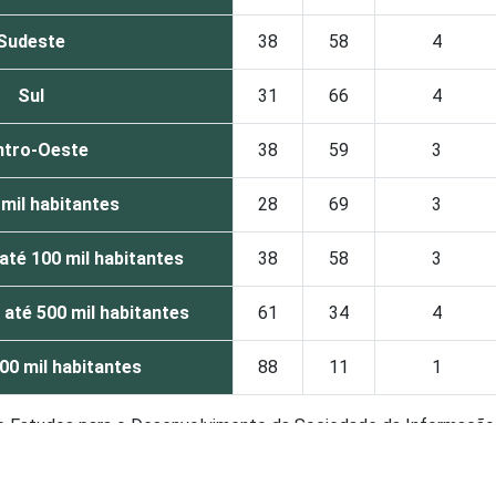
Sudeste
38
58
4
Sul
31
66
4
ntro-Oeste
38
59
3
 mil habitantes
28
69
3
 até 100 mil habitantes
38
58
3
 até 500 mil habitantes
61
34
4
00 mil habitantes
88
11
1
de Estudos para o Desenvolvimento da Sociedade da Informação 
o no setor público brasileiro - TIC Governo Eletrônico 2021.