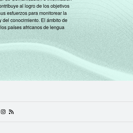
tribuye al logro de los objetivos
sus esfuerzos para monitorear la
y del conocimiento. El ámbito de
 los países africanos de lengua
 (ABRE EM NOVA ABA)
.BR (ABRE EM NOVA ABA)
 NIC.BR (ABRE EM NOVA ABA)
 NIC.BR (ABRE EM NOVA ABA)
AM DO NIC.BR (ABRE EM NOVA ABA)
NKEDIN DO NIC.BR (ABRE EM NOVA ABA)
INSTAGRAM DO NIC.BR (ABRE EM NOVA ABA)
RSS DO NIC.BR (ABRE EM NOVA ABA)