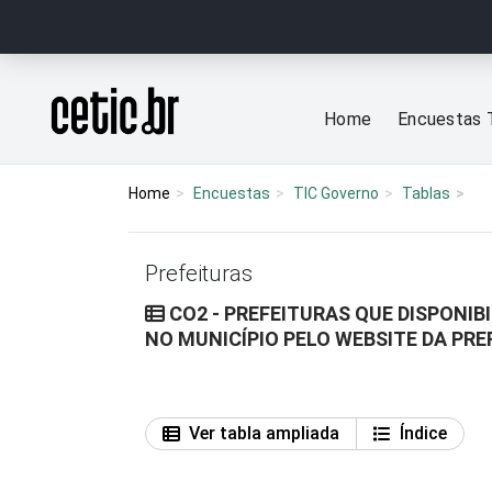
Ir para o conteúdo
Página inicial
Home
Encuestas 
Home
Encuestas
TIC Governo
Tablas
Prefeituras
CO2 - PREFEITURAS QUE DISPONI
NO MUNICÍPIO PELO WEBSITE DA PRE
Ver tabla ampliada
Índice