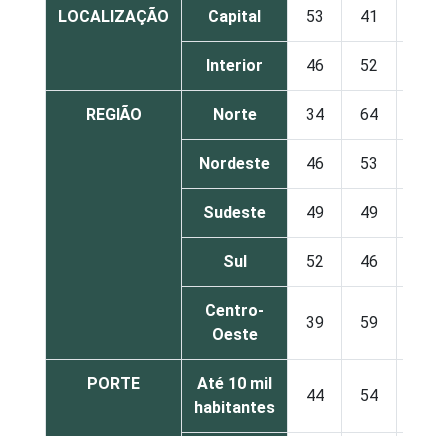
LOCALIZAÇÃO
Capital
53
41
5
Interior
46
52
2
REGIÃO
Norte
34
64
2
Nordeste
46
53
1
Sudeste
49
49
2
Sul
52
46
2
Centro-
39
59
1
Oeste
PORTE
Até 10 mil
44
54
2
habitantes