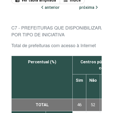
Ver tabla ampliada
Índice
anterior
próxima
C7 - PREFEITURAS QUE DISPONIBILIZARAM A
POR TIPO DE INICIATIVA
Total de prefeituras com acesso à Internet
Percentual (%)
Centros públicos
como t
Sim
Não
Não
sabe
TOTAL
46
52
2