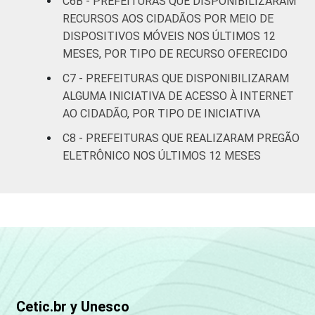
C6B - PREFEITURAS QUE DISPONIBILIZARAM
informação e comunicação no setor público
RECURSOS AOS CIDADÃOS POR MEIO DE
brasileiro - TIC Governo Eletrônico 2021.
DISPOSITIVOS MÓVEIS NOS ÚLTIMOS 12
MESES, POR TIPO DE RECURSO OFERECIDO
C7 - PREFEITURAS QUE DISPONIBILIZARAM
ALGUMA INICIATIVA DE ACESSO À INTERNET
AO CIDADÃO, POR TIPO DE INICIATIVA
C8 - PREFEITURAS QUE REALIZARAM PREGÃO
ELETRÔNICO NOS ÚLTIMOS 12 MESES
Cetic.br y Unesco