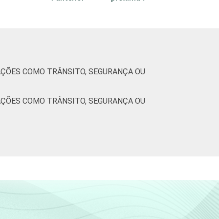
92
2
0
77
2
0
81
2
0
AÇÕES COMO TRÂNSITO, SEGURANÇA OU
66
4
0
AÇÕES COMO TRÂNSITO, SEGURANÇA OU
33
6
0
92
1
0
86
1
1
83
2
0
69
3
1