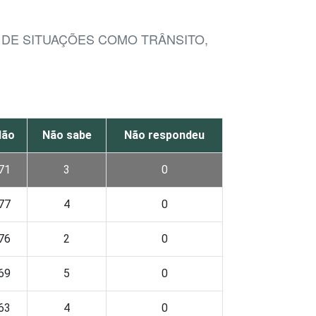
DE SITUAÇÕES COMO TRÂNSITO,
Não
Não sabe
Não respondeu
71
3
0
77
4
0
76
2
0
69
5
0
63
4
0