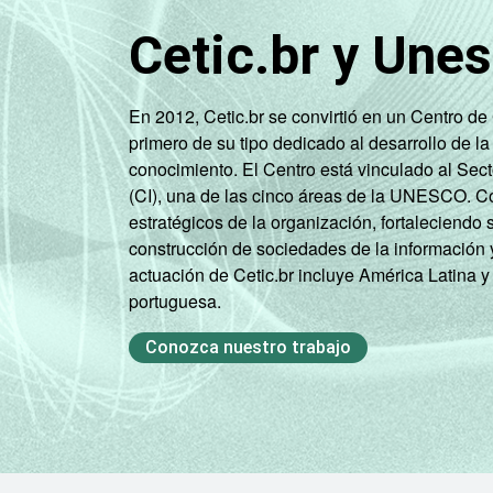
Nordeste 
Cetic.br y Une
Nord
En 2012, Cetic.br se convirtió en un Centro d
primero de su tipo dedicado al desarrollo de la
conocimiento. El Centro está vinculado al Sec
Sudeste
(CI), una de las cinco áreas de la UNESCO. Con
estratégicos de la organización, fortaleciendo 
Sudeste 
construcción de sociedades de la información 
actuación de Cetic.br incluye América Latina y
Sudeste 
portuguesa.
Conozca nuestro trabajo
Sudeste 
Sud