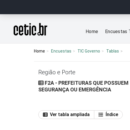
Ir para o conteúdo
Página inicial
Home
Encuestas 
Home
Encuestas
TIC Governo
Tablas
Região e Porte
F2A - PREFEITURAS QUE POSSUE
SEGURANÇA OU EMERGÊNCIA
Ver tabla ampliada
Índice