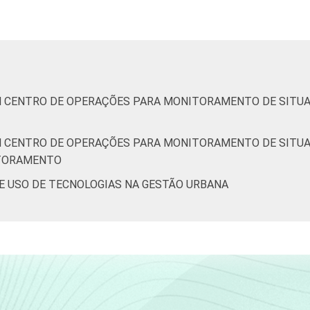
- Mais de 5 mil até 10 mil habitantes
6
 Mais de 10 mil até 20 mil habitantes
21
 Mais de 20 mil até 50 mil habitantes
17
EM CENTRO DE OPERAÇÕES PARA MONITORAMENTO DE SITU
 Mais de 50 mil até 100 mil habitantes
30
EM CENTRO DE OPERAÇÕES PARA MONITORAMENTO DE SITU
rte - Mais de 100 mil habitantes
61
ITORAMENTO
DE USO DE TECNOLOGIAS NA GESTÃO URBANA
Nordeste - Até 5 mil habitantes
7
 - Mais de 5 mil até 10 mil habitantes
13
 - Mais de 10 mil até 20 mil habitantes
15
 - Mais de 20 mil até 50 mil habitantes
27