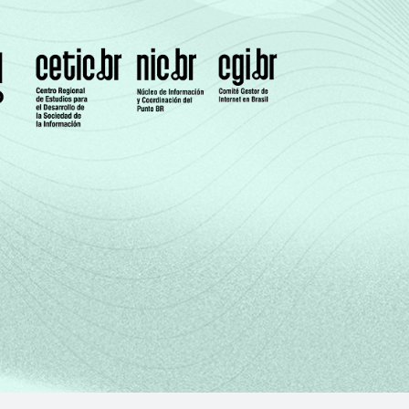
48
3
0
19
6
0
83
2
0
85
2
0
80
5
0
57
8
0
42
8
1
19
7
1
75
3
0