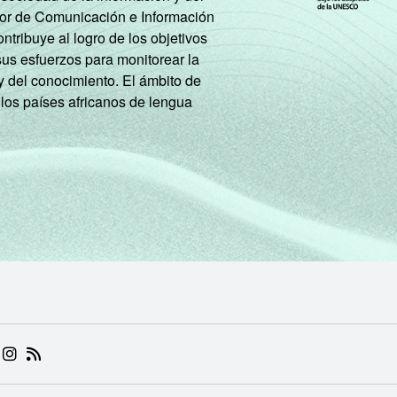
tor de Comunicación e Información
tribuye al logro de los objetivos
- Até 5 mil habitantes
14
84
2
sus esfuerzos para monitorear la
y del conocimiento. El ámbito de
e 5 mil até 10 mil habitantes
14
83
3
 los países africanos de lengua
e 10 mil até 20 mil habitantes
23
77
0
e 20 mil até 50 mil habitantes
16
75
1
 50 mil até 100 mil habitantes
0
94
6
is de 100 mil habitantes
24
65
1
ste - Até 5 mil habitantes
17
83
0
is de 5 mil até 10 mil habitantes
23
72
5
 (ABRE EM NOVA ABA)
.BR (ABRE EM NOVA ABA)
 NIC.BR (ABRE EM NOVA ABA)
 NIC.BR (ABRE EM NOVA ABA)
AM DO NIC.BR (ABRE EM NOVA ABA)
NKEDIN DO NIC.BR (ABRE EM NOVA ABA)
INSTAGRAM DO NIC.BR (ABRE EM NOVA ABA)
RSS DO NIC.BR (ABRE EM NOVA ABA)
is de 10 mil até 20 mil habitantes
42
58
0