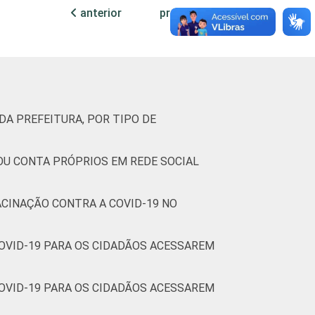
5
0
0
anterior
próxima
0
0
0
0
0
0
DA PREFEITURA, POR TIPO DE
0
0
 OU CONTA PRÓPRIOS EM REDE SOCIAL
0
0
ACINAÇÃO CONTRA A COVID-19 NO
0
0
COVID-19 PARA OS CIDADÃOS ACESSAREM
0
0
0
0
COVID-19 PARA OS CIDADÃOS ACESSAREM