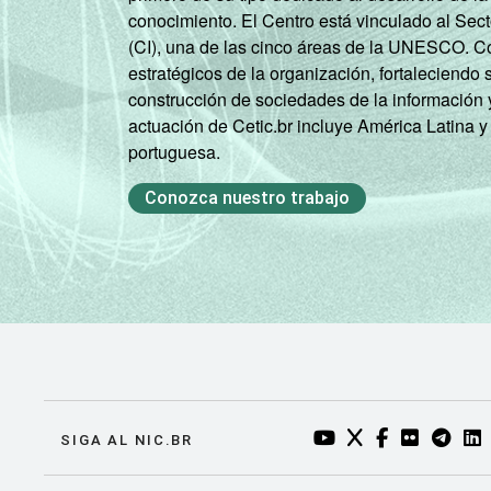
conocimiento. El Centro está vinculado al Sec
(CI), una de las cinco áreas de la UNESCO. Con
Sul 
estratégicos de la organización, fortaleciendo 
construcción de sociedades de la información 
Sul - Mais d
actuación de Cetic.br incluye América Latina y
portuguesa.
Sul - Mais d
Conozca nuestro trabajo
Sul - Mais d
Sul - Mais de
Sul - Ma
Centro-Oe
Centro-Oeste - Ma
YOUTUBE DO NIC.BR
TWITTER DO NIC
FACEBOOK DO
FLICKR DO
TELEGR
LI
SIGA AL NIC.BR
Centro-Oeste - Ma