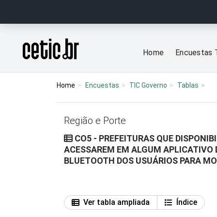
Ir para o conteúdo
Página inicial
Home
Encuestas 
Home
Encuestas
TIC Governo
Tablas
Região e Porte
CO5 - PREFEITURAS QUE DISPONI
ACESSAREM EM ALGUM APLICATIVO 
BLUETOOTH DOS USUÁRIOS PARA MO
Ver tabla ampliada
Índice