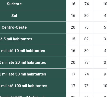
Sudeste
16
74
1
Sul
16
80
4
Centro-Oeste
20
75
5
é 5 mil habitantes
15
82
3
 mil até 10 mil habitantes
16
80
4
 mil até 20 mil habitantes
20
79
0
 mil até 50 mil habitantes
17
74
9
 mil até 100 mil habitantes
17
73
1
 mil até 500 mil habitantes
26
66
8