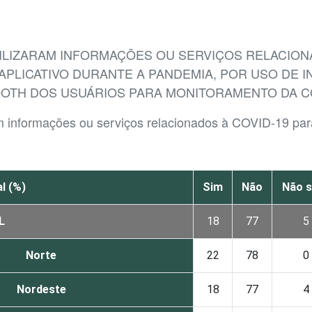
BILIZARAM INFORMAÇÕES OU SERVIÇOS RELACION
PLICATIVO DURANTE A PANDEMIA, POR USO DE 
OOTH DOS USUÁRIOS PARA MONITORAMENTO DA C
aram informações ou serviços relacionados à COVID-19 
l (%)
Sim
Não
Não 
L
18
77
5
Norte
22
78
0
Nordeste
18
77
4