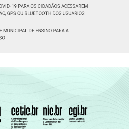
2
0
COVID-19 PARA OS CIDADÃOS ACESSAREM
ÃO, GPS OU BLUETOOTH DOS USUÁRIOS
0
0
0
0
0
E MUNICIPAL DE ENSINO PARA A
RSO
0
0
0
0
0
0
0
0
3
0
0
2
0
0
6
0
0