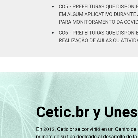
Nordeste - Mais
CO5 - PREFEITURAS QUE DISPON
EM ALGUM APLICATIVO DURANTE 
Nordeste - Mais
PARA MONITORAMENTO DA COVID
Nordeste - Mais 
CO6 - PREFEITURAS QUE DISPONI
REALIZAÇÃO DE AULAS OU ATIVI
Nordeste -
Sudeste
Sudeste - Mais
Sudeste - Mais 
Cetic.br y Une
Sudeste - Mais 
Sudeste - Mais 
En 2012, Cetic.br se convirtió en un Centro d
primero de su tipo dedicado al desarrollo de la
Sudeste - 