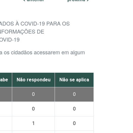
ADOS À COVID-19 PARA OS
INFORMAÇÕES DE
OVID-19
para os cidadãos acessarem em algum
sabe
Não respondeu
Não se aplica
0
0
0
0
1
0