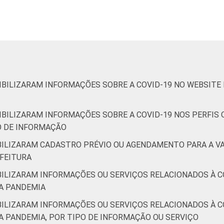
de 500 mil habitantes
20
65
1
- Até 5 mil habitantes
19
81
0
de 5 mil até 10 mil habitantes
42
58
0
e 10 mil até 20 mil habitantes
6
94
0
IBILIZARAM INFORMAÇÕES SOBRE A COVID-19 NO WEBSITE 
e 20 mil até 50 mil habitantes
24
76
0
IBILIZARAM INFORMAÇÕES SOBRE A COVID-19 NOS PERFIS
PO DE INFORMAÇÃO
e 50 mil até 100 mil habitantes
39
61
0
IBILIZARAM CADASTRO PRÉVIO OU AGENDAMENTO PARA A V
ais de 100 mil habitantes
17
83
0
EFEITURA
IBILIZARAM INFORMAÇÕES OU SERVIÇOS RELACIONADOS À 
e - Até 5 mil habitantes
13
87
0
A PANDEMIA
 de 5 mil até 10 mil habitantes
15
83
2
IBILIZARAM INFORMAÇÕES OU SERVIÇOS RELACIONADOS À 
A PANDEMIA, POR TIPO DE INFORMAÇÃO OU SERVIÇO