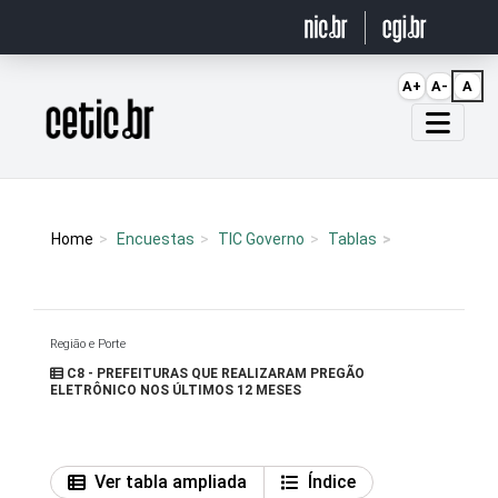
Ir para o conteúdo
A+
A-
A
Página inicial
Home
Encuestas
TIC Governo
Tablas
Região e Porte
C8 - PREFEITURAS QUE REALIZARAM PREGÃO
ELETRÔNICO NOS ÚLTIMOS 12 MESES
Ver tabla ampliada
Índice