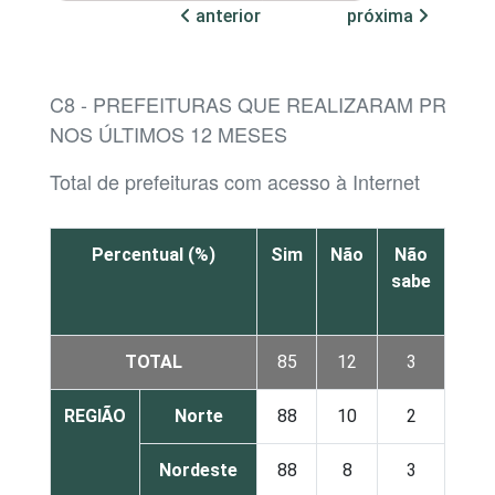
anterior
próxima
C8 - PREFEITURAS QUE REALIZARAM PREGÃ
NOS ÚLTIMOS 12 MESES
Total de prefeituras com acesso à Internet
Percentual (%)
Sim
Não
Não
sabe
res
TOTAL
85
12
3
REGIÃO
Norte
88
10
2
Nordeste
88
8
3