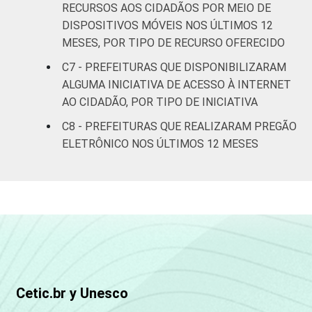
Mais de
RECURSOS AOS CIDADÃOS POR MEIO DE
500 mil
94
6
0
DISPOSITIVOS MÓVEIS NOS ÚLTIMOS 12
habitantes
MESES, POR TIPO DE RECURSO OFERECIDO
C7 - PREFEITURAS QUE DISPONIBILIZARAM
REGIÃO
Norte -
ALGUMA INICIATIVA DE ACESSO À INTERNET
E
Até 5 mil
88
10
2
AO CIDADÃO, POR TIPO DE INICIATIVA
PORTE
habitantes
C8 - PREFEITURAS QUE REALIZARAM PREGÃO
Norte -
ELETRÔNICO NOS ÚLTIMOS 12 MESES
Mais de 5
mil até 10
86
12
2
mil
habitantes
Norte -
Mais de 10
mil até 20
94
6
0
mil
Cetic.br y Unesco
habitantes