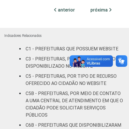
habitantes
anterior
próxima
Mais de 20
mil até 50
88
9
3
mil
Indicadores Relacionados
habitantes
C1 - PREFEITURAS QUE POSSUEM WEBSITE
Mais de 50
C3 - PREFEITURAS, POR TIPO DE SERVIÇO
mil até
95
5
0
DISPONIBILIZADO NO WEBSITE
100 mil
habitantes
C5 - PREFEITURAS, POR TIPO DE RECURSO
OFERECIDO AO CIDADÃO NO WEBSITE
Mais de
C5B - PREFEITURAS, POR MEIO DE CONTATO
100 mil
A UMA CENTRAL DE ATENDIMENTO EM QUE O
até 500
94
5
2
CIDADÃO PODE SOLICITAR SERVIÇOS
mil
PÚBLICOS
habitantes
C6B - PREFEITURAS QUE DISPONIBILIZARAM