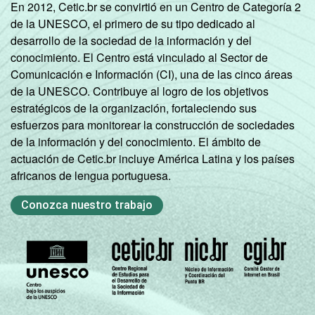
En 2012, Cetic.br se convirtió en un Centro de Categoría 2
de la UNESCO, el primero de su tipo dedicado al
Norte -
desarrollo de la sociedad de la información y del
Mais de 20
conocimiento. El Centro está vinculado al Sector de
mil até 50
78
15
6
Comunicación e Información (CI), una de las cinco áreas
mil
de la UNESCO. Contribuye al logro de los objetivos
habitantes
estratégicos de la organización, fortaleciendo sus
esfuerzos para monitorear la construcción de sociedades
Norte -
de la información y del conocimiento. El ámbito de
Mais de 50
actuación de Cetic.br incluye América Latina y los países
mil até
100
0
0
africanos de lengua portuguesa.
100 mil
habitantes
Conozca nuestro trabajo
Norte -
Mais de
88
12
0
100 mil
habitantes