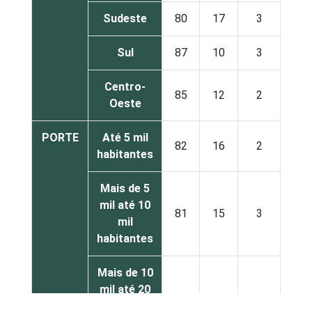
Sudeste
80
17
3
Sul
87
10
3
Centro-
85
12
2
Oeste
PORTE
Até 5 mil
82
16
2
habitantes
Mais de 5
mil até 10
81
15
3
mil
habitantes
Mais de 10
mil até 20
86
10
4
mil