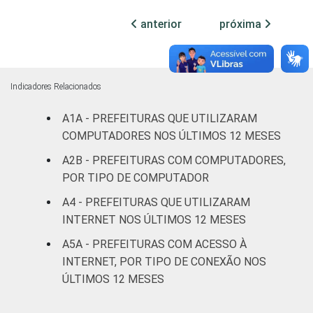
anterior
próxima
Mais de
100 mil
até 500
1
99
0
mil
Indicadores Relacionados
habitantes
A1A - PREFEITURAS QUE UTILIZARAM
Mais de
COMPUTADORES NOS ÚLTIMOS 12 MESES
500 mil
0
100
0
A2B - PREFEITURAS COM COMPUTADORES,
habitantes
POR TIPO DE COMPUTADOR
Fonte: CGI.br/NIC.br, Centro Regional de
A4 - PREFEITURAS QUE UTILIZARAM
Estudos para o Desenvolvimento da
INTERNET NOS ÚLTIMOS 12 MESES
Sociedade da Informação (Cetic.br),
A5A - PREFEITURAS COM ACESSO À
Pesquisa sobre o uso das tecnologias de
INTERNET, POR TIPO DE CONEXÃO NOS
informação e comunicação no setor público
ÚLTIMOS 12 MESES
brasileiro - TIC Governo Eletrônico 2019.