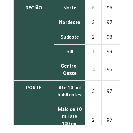
REGIÃO
Norte
5
95
0
Nordeste
3
97
0
Sudeste
2
98
0
Sul
1
99
0
Centro-
4
95
1
Oeste
PORTE
Até 10 mil
3
97
0
habitantes
Mais de 10
mil até
2
97
0
100 mil
habitantes