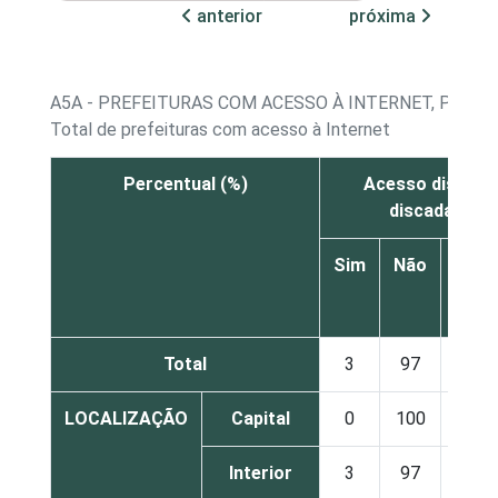
anterior
próxima
A5A - PREFEITURAS COM ACESSO À INTERNET, POR 
Total de prefeituras com acesso à Internet
Percentual (%)
Acesso discado
discada via t
Sim
Não
Não
sabe
Total
3
97
0
LOCALIZAÇÃO
Capital
0
100
0
Interior
3
97
0