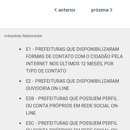
habitantes
anterior
próxima
Mais de 20
mil até 50
21
72
7
mil
Indicadores Relacionados
habitantes
E1 - PREFEITURAS QUE DISPONIBILIZARAM
Mais de 50
FORMAS DE CONTATO COM O CIDADÃO PELA
mil até 100
INTERNET NOS ÚLTIMOS 12 MESES, POR
28
65
7
mil
TIPO DE CONTATO
habitantes
E2 - PREFEITURAS QUE DISPONIBILIZARAM
OUVIDORIA ON-LINE
Mais de
100 mil até
E3B - PREFEITURAS QUE POSSUEM PERFIL
35
55
9
500 mil
OU CONTA PRÓPRIOS EM REDE SOCIAL ON-
habitantes
LINE
E3C - PREFEITURAS QUE POSSUEM PERFIL
Mais de