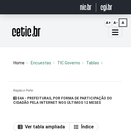
Ir para o conteúdo
A+
A-
A
Página inicial
Home
Encuestas
TIC Governo
Tablas
Região e Porte
E4A - PREFEITURAS, POR FORMA DE PARTICIPAÇÃO DO
CIDADÃO PELA INTERNET NOS ÚLTIMOS 12 MESES
Ver tabla ampliada
Índice