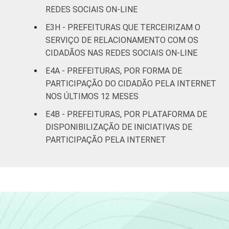
Norte -
REDES SOCIAIS ON-LINE
Mais de 20
E3H - PREFEITURAS QUE TERCEIRIZAM O
mil até 50
21
75
4
SERVIÇO DE RELACIONAMENTO COM OS
mil
CIDADÃOS NAS REDES SOCIAIS ON-LINE
habitantes
E4A - PREFEITURAS, POR FORMA DE
Norte -
PARTICIPAÇÃO DO CIDADÃO PELA INTERNET
Mais de 50
NOS ÚLTIMOS 12 MESES
mil até 100
39
56
5
E4B - PREFEITURAS, POR PLATAFORMA DE
mil
DISPONIBILIZAÇÃO DE INICIATIVAS DE
habitantes
PARTICIPAÇÃO PELA INTERNET
Norte -
Mais de
33
67
0
100 mil
habitantes
Nordeste -