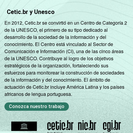
Até 5 mil
14
82
3
habitantes
Cetic.br y Unesco
En 2012, Cetic.br se convirtió en un Centro de Categoría 2
Nordeste -
de la UNESCO, el primero de su tipo dedicado al
Mais de 5
desarrollo de la sociedad de la información y del
mil até 10
20
79
1
conocimiento. El Centro está vinculado al Sector de
mil
Comunicación e Información (CI), una de las cinco áreas
habitantes
de la UNESCO. Contribuye al logro de los objetivos
estratégicos de la organización, fortaleciendo sus
Nordeste -
esfuerzos para monitorear la construcción de sociedades
Mais de 10
de la información y del conocimiento. El ámbito de
mil até 20
22
72
6
actuación de Cetic.br incluye América Latina y los países
mil
africanos de lengua portuguesa.
habitantes
Conozca nuestro trabajo
Nordeste -
Mais de 20
mil até 50
20
74
5
mil