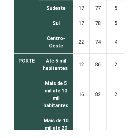
Sudeste
17
77
5
Sul
17
78
5
Centro-
22
74
4
Oeste
PORTE
Até 5 mil
12
86
2
habitantes
Mais de 5
mil até 10
16
82
2
mil
habitantes
Mais de 10
mil até 20
20
74
6
mil