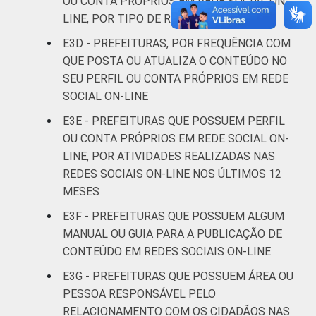
OU CONTA PRÓPRIOS EM REDE SOCIAL ON-
500 mil
73
20
7
LINE, POR TIPO DE REDE SOCIAL
habitantes
E3D - PREFEITURAS, POR FREQUÊNCIA COM
REGIÃO
Norte - Até
QUE POSTA OU ATUALIZA O CONTEÚDO NO
E
5 mil
12
88
0
SEU PERFIL OU CONTA PRÓPRIOS EM REDE
PORTE
habitantes
SOCIAL ON-LINE
E3E - PREFEITURAS QUE POSSUEM PERFIL
Norte -
OU CONTA PRÓPRIOS EM REDE SOCIAL ON-
Mais de 5
LINE, POR ATIVIDADES REALIZADAS NAS
mil até 10
16
83
2
mil
REDES SOCIAIS ON-LINE NOS ÚLTIMOS 12
habitantes
MESES
E3F - PREFEITURAS QUE POSSUEM ALGUM
Norte -
MANUAL OU GUIA PARA A PUBLICAÇÃO DE
Mais de 10
CONTEÚDO EM REDES SOCIAIS ON-LINE
mil até 20
16
78
6
mil
E3G - PREFEITURAS QUE POSSUEM ÁREA OU
habitantes
PESSOA RESPONSÁVEL PELO
RELACIONAMENTO COM OS CIDADÃOS NAS