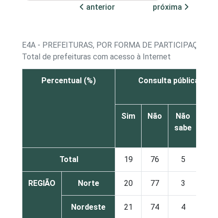
anterior
próxima
E4A - PREFEITURAS, POR FORMA DE PARTICIPAÇÃO 
Total de prefeituras com acesso à Internet
Percentual (%)
Consulta pública on-l
Sim
Não
Não
sabe
res
Total
19
76
5
REGIÃO
Norte
20
77
3
Nordeste
21
74
4