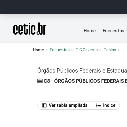
Ir para o conteúdo
Página inicial
Home
Encuestas 
Home
Encuestas
TIC Governo
Tablas
Órgãos Públicos Federais e Estadua
C8 - ÓRGÃOS PÚBLICOS FEDERAIS
Ver tabla ampliada
Índice