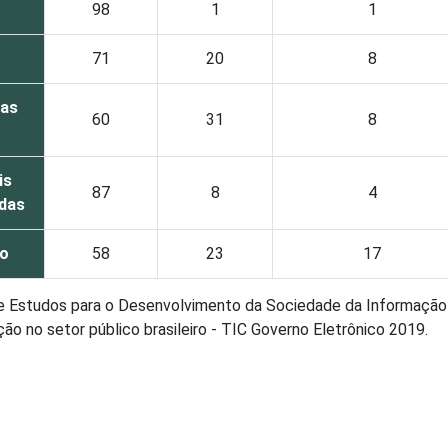
98
1
1
71
20
8
oas
60
31
8
is
87
8
4
das
do
58
23
17
de Estudos para o Desenvolvimento da Sociedade da Informação 
o no setor público brasileiro - TIC Governo Eletrônico 2019.