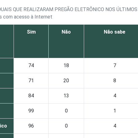
ADUAIS QUE REALIZARAM PREGÃO ELETRÔNICO NOS ÚLTIMOS
is com acesso à Internet
Sim
Não
Não sabe
74
18
7
71
20
8
84
13
4
99
0
1
lico
96
0
4