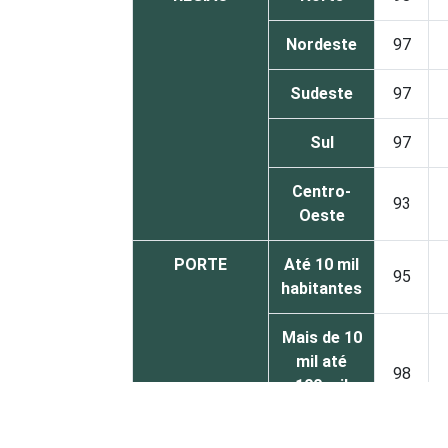
Nordeste
97
Sudeste
97
Sul
97
Centro-
93
Oeste
PORTE
Até 10 mil
95
habitantes
Mais de 10
mil até
98
100 mil
habitantes