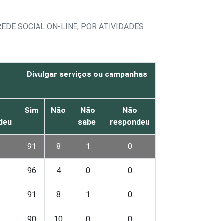
EDE SOCIAL ON-LINE, POR ATIVIDADES
e
Divulgar serviços ou campanhas
Sim
Não
Não
Não
deu
sabe
respondeu
91
8
1
0
96
4
0
0
91
8
1
0
90
10
0
0