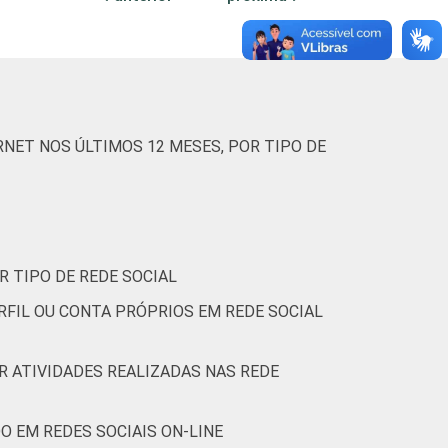
94
3
3
0
NET NOS ÚLTIMOS 12 MESES, POR TIPO DE
97
3
0
0
(Cetic.br), Pesquisa sobre o uso das
R TIPO DE REDE SOCIAL
RFIL OU CONTA PRÓPRIOS EM REDE SOCIAL
OR ATIVIDADES REALIZADAS NAS REDE
O EM REDES SOCIAIS ON-LINE