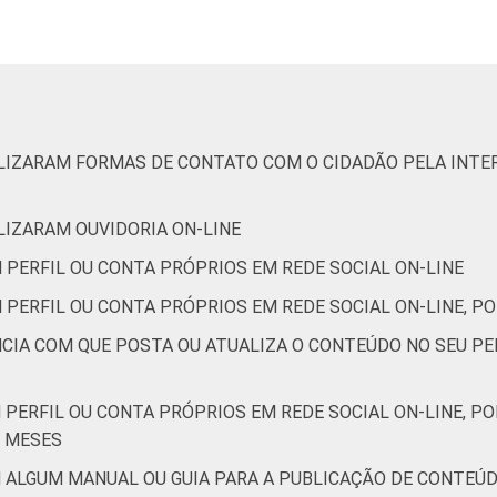
1
2
-
91
6
3
0
ILIZARAM FORMAS DE CONTATO COM O CIDADÃO PELA INTER
0
0
-
82
13
5
0
ILIZARAM OUVIDORIA ON-LINE
 PERFIL OU CONTA PRÓPRIOS EM REDE SOCIAL ON-LINE
de Estudos para o Desenvolvimento da Sociedade da Informação 
 PERFIL OU CONTA PRÓPRIOS EM REDE SOCIAL ON-LINE, PO
o no setor público brasileiro - TIC Governo Eletrônico 2017
NCIA COM QUE POSTA OU ATUALIZA O CONTEÚDO NO SEU PE
 PERFIL OU CONTA PRÓPRIOS EM REDE SOCIAL ON-LINE, P
2 MESES
 ALGUM MANUAL OU GUIA PARA A PUBLICAÇÃO DE CONTEÚD