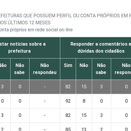
EFEITURAS QUE POSSUEM PERFIL OU CONTA PRÓPRIOS EM R
NOS ÚLTIMOS 12 MESES
onta próprios em rede social on-line
tar notícias sobre a
Responder a comentários 
prefeitura
dúvidas dos cidadãos
Não
Não
Não
Sim
Não
Não
Não
sabe
respondeu
sabe
respon
3
0
-
82
15
3
0
0
0
-
92
8
0
0
3
0
-
82
15
3
0
2
0
-
85
13
2
0