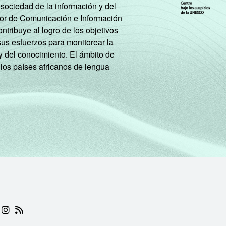
 sociedad de la información y del
tor de Comunicación e Información
tribuye al logro de los objetivos
sus esfuerzos para monitorear la
y del conocimiento. El ámbito de
 los países africanos de lengua
 (ABRE EM NOVA ABA)
.BR (ABRE EM NOVA ABA)
 NIC.BR (ABRE EM NOVA ABA)
 NIC.BR (ABRE EM NOVA ABA)
AM DO NIC.BR (ABRE EM NOVA ABA)
NKEDIN DO NIC.BR (ABRE EM NOVA ABA)
INSTAGRAM DO NIC.BR (ABRE EM NOVA ABA)
RSS DO NIC.BR (ABRE EM NOVA ABA)