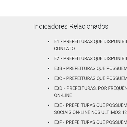
Mais de
100 mil
até 500
97
mil
Indicadores Relacionados
habitantes
E1 - PREFEITURAS QUE DISPONIB
Mais de
CONTATO
500 mil
100
habitantes
E2 - PREFEITURAS QUE DISPONIB
E3B - PREFEITURAS QUE POSSUEM
Fonte: CGI.br/NIC.br, Centro Regional 
E3C - PREFEITURAS QUE POSSUEM
tecnologias de informação e comunicaçã
E3D - PREFEITURAS, POR FREQUÊ
ON-LINE
E3E - PREFEITURAS QUE POSSUEM
SOCIAIS ON-LINE NOS ÚLTIMOS 1
E3F - PREFEITURAS QUE POSSUEM