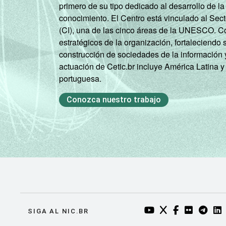
primero de su tipo dedicado al desarrollo de la
conocimiento. El Centro está vinculado al Sec
(CI), una de las cinco áreas de la UNESCO. Con
estratégicos de la organización, fortaleciendo 
construcción de sociedades de la información 
actuación de Cetic.br incluye América Latina y
portuguesa.
Conozca nuestro trabajo
YOUTUBE DO NIC.BR
TWITTER DO NIC
FACEBOOK DO
FLICKR DO
TELEGR
LI
SIGA AL NIC.BR