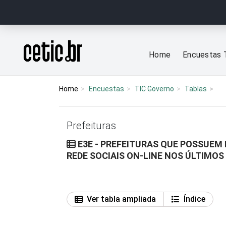
Ir para o conteúdo
Página inicial
Home
Encuestas 
Home
Encuestas
TIC Governo
Tablas
Prefeituras
E3E - PREFEITURAS QUE POSSUEM 
REDE SOCIAIS ON-LINE NOS ÚLTIMOS
Ver tabla ampliada
Índice