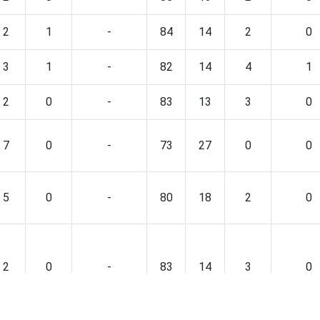
2
1
-
84
14
2
0
3
1
-
82
14
4
1
2
0
-
83
13
3
0
7
0
-
73
27
0
0
5
0
-
80
18
2
0
2
0
-
83
14
3
0