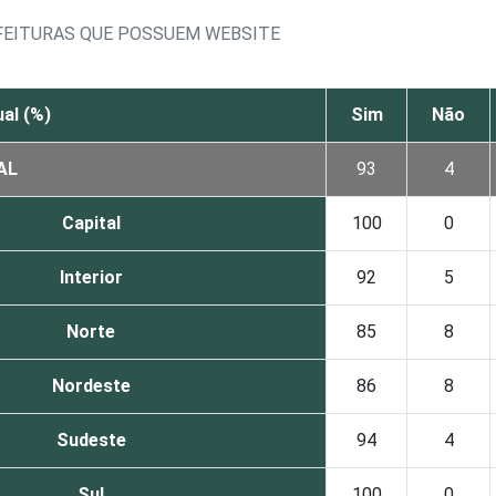
EFEITURAS QUE POSSUEM WEBSITE
al (%)
Sim
Não
AL
93
4
Capital
100
0
Interior
92
5
Norte
85
8
Nordeste
86
8
Sudeste
94
4
Sul
100
0