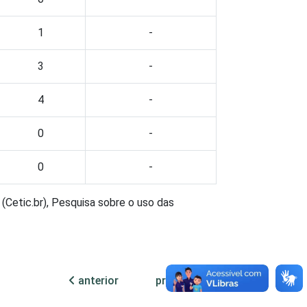
1
-
3
-
4
-
0
-
0
-
(Cetic.br), Pesquisa sobre o uso das
anterior
próxima