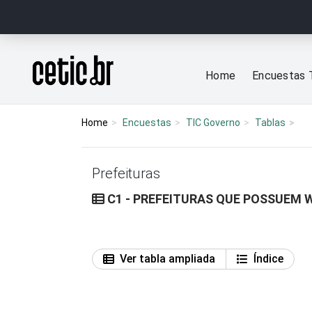
Ir para o conteúdo
Página inicial
Home
Encuestas 
Home
Encuestas
TIC Governo
Tablas
Prefeituras
C1 - PREFEITURAS QUE POSSUEM 
Ver tabla ampliada
Índice