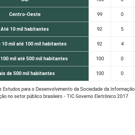
Centro-Oeste
99
0
Até 10 mil habitantes
92
5
 10 mil até 100 mil habitantes
92
4
100 mil até 500 mil habitantes
100
0
is de 500 mil habitantes
100
0
de Estudos para o Desenvolvimento da Sociedade da Informação 
o no setor público brasileiro - TIC Governo Eletrônico 2017