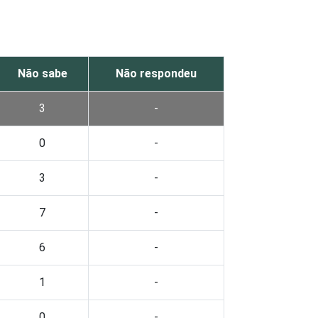
Não sabe
Não respondeu
3
-
0
-
3
-
7
-
6
-
1
-
0
-