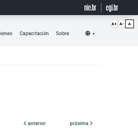
A+
A-
A
Selecionar idioma
ciones
Capacitación
Sobre
anterior
próxima