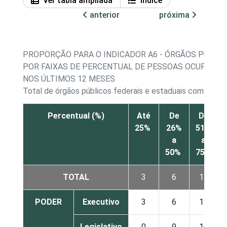
Ver tabla ampliada
Índice
anterior
próxima
PROPORÇÃO PARA O INDICADOR A6 - ÓRGÃOS PÚBLICO
POR FAIXAS DE PERCENTUAL DE PESSOAS OCUPADAS
NOS ÚLTIMOS 12 MESES
Total de órgãos públicos federais e estaduais com acess
Percentual (%)
Até
De
De
25%
26%
51%
a
a
50%
75%
TOTAL
3
6
13
PODER
Executivo
3
6
12
Legislativo
0
9
16