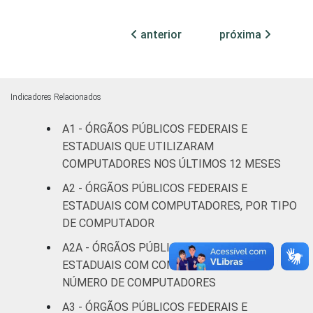
Não
anterior
próxima
0
0
3
declarado
Fonte: CGI.br/NIC.br, Centro Regional de
Estudos para o Desenvolvimento da
Indicadores Relacionados
Sociedade da Informação (Cetic.br),
A1 - ÓRGÃOS PÚBLICOS FEDERAIS E
Pesquisa sobre o uso das tecnologias de
ESTADUAIS QUE UTILIZARAM
informação e comunicação no setor público
brasileiro - TIC Governo Eletrônico 2017
COMPUTADORES NOS ÚLTIMOS 12 MESES
A2 - ÓRGÃOS PÚBLICOS FEDERAIS E
ESTADUAIS COM COMPUTADORES, POR TIPO
DE COMPUTADOR
A2A - ÓRGÃOS PÚBLICOS FEDERAIS E
ESTADUAIS COM COMPUTADOR, POR
NÚMERO DE COMPUTADORES
A3 - ÓRGÃOS PÚBLICOS FEDERAIS E