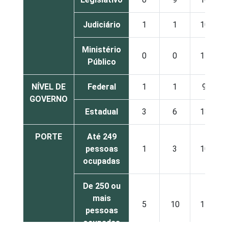
Judiciário
1
1
10
Ministério
0
0
14
Público
NÍVEL DE
Federal
1
1
9
GOVERNO
Estadual
3
6
13
PORTE
Até 249
pessoas
1
3
10
ocupadas
De 250 ou
mais
5
10
17
pessoas
ocupadas