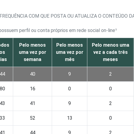
 FREQUÊNCIA COM QUE POSTA OU ATUALIZA O CONTEÚDO D
possuem perfil ou conta próprios em rede social on-line¹
odos
Pelo menos
Pelo menos
Pelo menos uma
os
uma vez por
uma vez por
vez a cada três
ias
semana
mês
meses
44
40
9
2
80
16
0
0
43
41
9
2
33
52
13
0
41
44
9
2