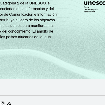
e Categoría 2 de la UNESCO, el
 sociedad de la información y del
tor de Comunicación e Información
tribuye al logro de los objetivos
sus esfuerzos para monitorear la
y del conocimiento. El ámbito de
 los países africanos de lengua
 (ABRE EM NOVA ABA)
.BR (ABRE EM NOVA ABA)
 NIC.BR (ABRE EM NOVA ABA)
 NIC.BR (ABRE EM NOVA ABA)
AM DO NIC.BR (ABRE EM NOVA ABA)
NKEDIN DO NIC.BR (ABRE EM NOVA ABA)
INSTAGRAM DO NIC.BR (ABRE EM NOVA ABA)
RSS DO NIC.BR (ABRE EM NOVA ABA)