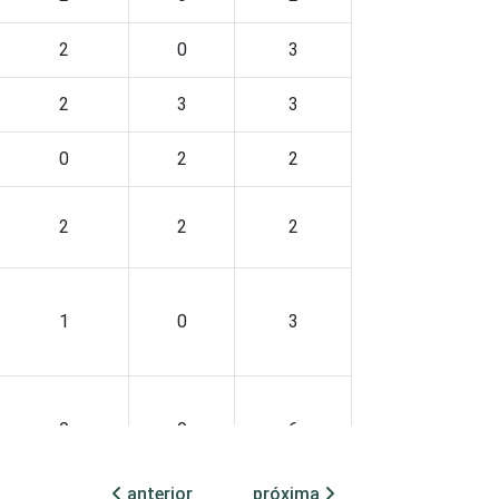
2
0
3
2
3
3
0
2
2
2
2
2
1
0
3
0
0
6
anterior
próxima