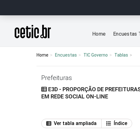
Ir para o conteúdo
Página inicial
Home
Encuestas 
Home
Encuestas
TIC Governo
Tablas
Prefeituras
E3D - PROPORÇÃO DE PREFEITURA
EM REDE SOCIAL ON-LINE
Ver tabla ampliada
Índice