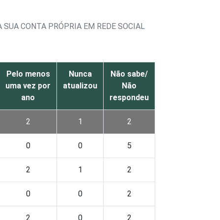
A SUA CONTA PRÓPRIA EM REDE SOCIAL
Pelo menos
Nunca
Não sabe/
uma vez por
atualizou
Não
ano
respondeu
2
1
2
0
0
5
2
1
2
0
0
2
2
0
2