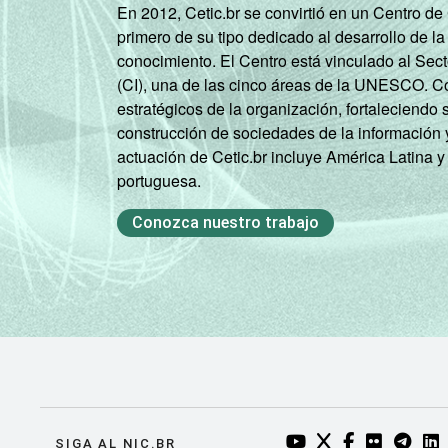
En 2012, Cetic.br se convirtió en un Centro d
primero de su tipo dedicado al desarrollo de la
conocimiento. El Centro está vinculado al Sec
(CI), una de las cinco áreas de la UNESCO. Con
estratégicos de la organización, fortaleciendo 
construcción de sociedades de la información 
actuación de Cetic.br incluye América Latina y
portuguesa.
Conozca nuestro trabajo
YOUTUBE DO NIC.BR
TWITTER DO NIC
FACEBOOK DO
FLICKR DO
TELEGR
LI
SIGA AL NIC.BR