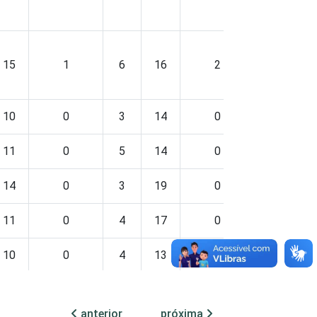
15
1
6
16
2
1
2
10
0
3
14
0
1
1
11
0
5
14
0
2
1
14
0
3
19
0
1
2
11
0
4
17
0
0
2
10
0
4
13
0
0
1
13
0
3
18
0
1
2
anterior
próxima