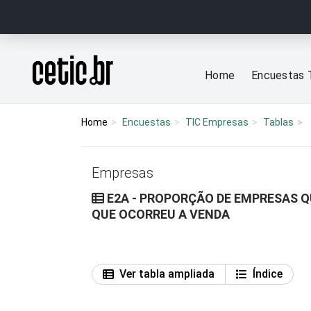
Ir para o conteúdo
Página inicial
Home
Encuestas 
Home
Encuestas
TIC Empresas
Tablas
Empresas
E2A - PROPORÇÃO DE EMPRESAS Q
QUE OCORREU A VENDA
Ver tabla ampliada
Índice