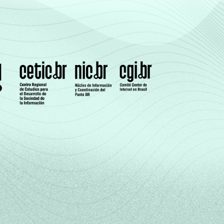
9
0
3
14
0
1
1
12
0
5
16
0
1
2