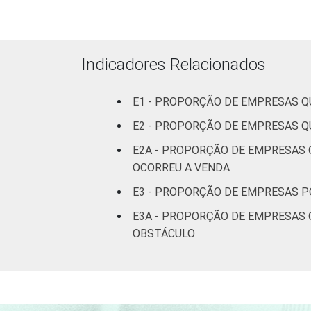
ATUAÇÃO -
CNAE 2.0
Construção
11
Comércio;
Indicadores Relacionados
reparação de
veículos
17
E1 - PROPORÇÃO DE EMPRESAS Q
automotores e
motocicletas
E2 - PROPORÇÃO DE EMPRESAS Q
E2A - PROPORÇÃO DE EMPRESAS 
Transporte,
OCORREU A VENDA
armazenagem e
13
E3 - PROPORÇÃO DE EMPRESAS P
comunicações
E3A - PROPORÇÃO DE EMPRESAS Q
Alojamento e
OBSTÁCULO
21
alimentação
Informação e
22
Comunicação