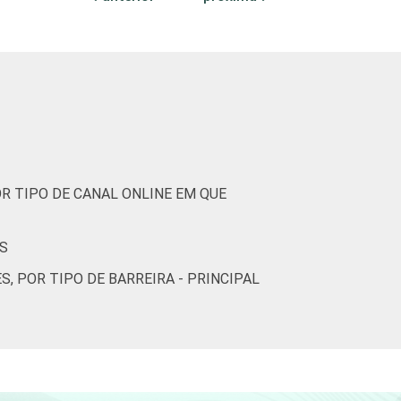
9
0
3
10
0
1
1
14
0
3
19
0
0
2
R TIPO DE CANAL ONLINE EM QUE
11
0
4
13
0
1
1
ES
 POR TIPO DE BARREIRA - PRINCIPAL
14
0
9
18
1
3
2
18
0
1
28
0
1
2