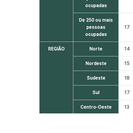
ocupadas
De 250 ou mais
pessoas
17
ocupadas
REGIÃO
Norte
14
Nordeste
15
Sudeste
18
Sul
17
Centro-Oeste
13
MERCADOS
Indústria de
18
DE
transformação