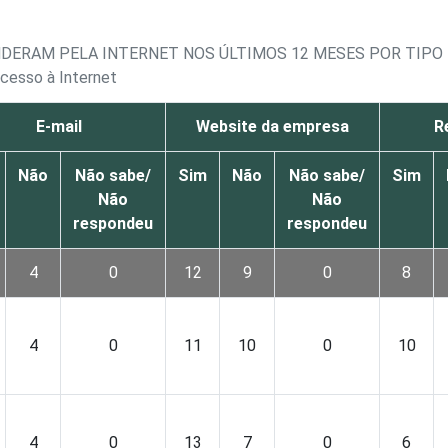
DERAM PELA INTERNET NOS ÚLTIMOS 12 MESES POR TIPO 
cesso à Internet
E-mail
Website da empresa
R
Não
Não sabe/
Sim
Não
Não sabe/
Sim
Não
Não
respondeu
respondeu
4
0
12
9
0
8
4
0
11
10
0
10
4
0
13
7
0
6