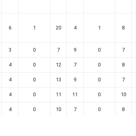
6
1
20
4
1
8
3
0
7
9
0
7
4
0
12
7
0
8
4
0
13
9
0
7
4
0
11
11
0
10
4
0
10
7
0
8
3
0
10
11
0
8