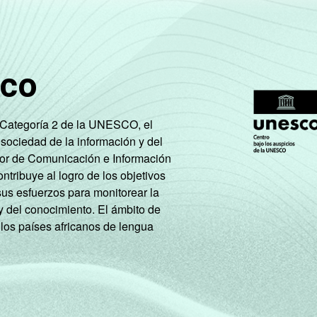
sco
3
0
13
4
0
8
e Categoría 2 de la UNESCO, el
 sociedad de la información y del
tor de Comunicación e Información
tribuye al logro de los objetivos
sus esfuerzos para monitorear la
y del conocimiento. El ámbito de
 los países africanos de lengua
3
0
12
9
0
9