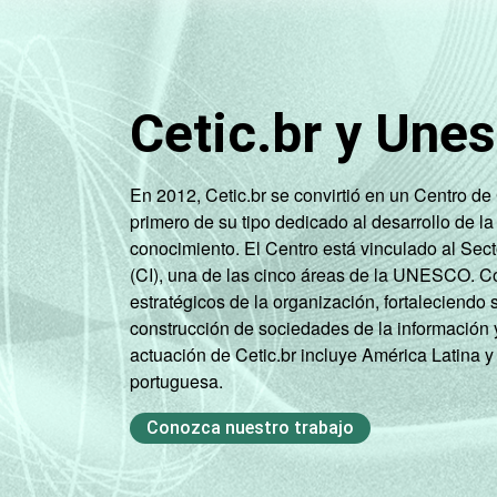
Atividades
imobiliárias;
Atividades
profissionais,
Cetic.br y Une
científicas e
14
técnicas;
Atividades
En 2012, Cetic.br se convirtió en un Centro d
administrativas
primero de su tipo dedicado al desarrollo de la
e serviços
conocimiento. El Centro está vinculado al Sec
complementares
(CI), una de las cinco áreas de la UNESCO. Con
estratégicos de la organización, fortaleciendo 
Artes, cultura,
construcción de sociedades de la información 
esporte e
actuación de Cetic.br incluye América Latina y
recreação,
portuguesa.
18
Outras
atividades de
Conozca nuestro trabajo
serviços