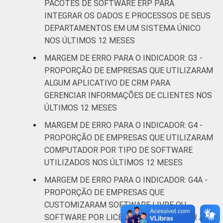
PACOTES DE SOFTWARE ERP PARA
Atividades
INTEGRAR OS DADOS E PROCESSOS DE SEUS
imobiliárias;
DEPARTAMENTOS EM UM SISTEMA ÚNICO
Atividades
NOS ÚLTIMOS 12 MESES
profissionais,
MARGEM DE ERRO PARA O INDICADOR: G3 -
científicas e
4,1
PROPORÇÃO DE EMPRESAS QUE UTILIZARAM
técnicas;
ALGUM APLICATIVO DE CRM PARA
Atividades
GERENCIAR INFORMAÇÕES DE CLIENTES NOS
administrativas
ÚLTIMOS 12 MESES
e serviços
complentares
MARGEM DE ERRO PARA O INDICADOR: G4 -
PROPORÇÃO DE EMPRESAS QUE UTILIZARAM
Informação e
COMPUTADOR POR TIPO DE SOFTWARE
4,5
Comunicação
UTILIZADOS NOS ÚLTIMOS 12 MESES
MARGEM DE ERRO PARA O INDICADOR: G4A -
Artes, cultura,
PROPORÇÃO DE EMPRESAS QUE
esporte e
CUSTOMIZARAM SOFTWARE LIVRE OU
recreação;
3,2
SOFTWARE POR LICENÇA PARA ATENDER A
Outras