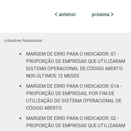
MERCADOS
Indústria de
anterior
próxima
2,2
DE
transformação
ATUAÇÃO -
CNAE 2.0
Construção
2,7
Indicadores Relacionados
Comércio;
MARGEM DE ERRO PARA O INDICADOR: G1 -
reparação de
veículos
2,9
PROPORÇÃO DE EMPRESAS QUE UTILIZARAM
automotores e
SISTEMA OPERACIONAL DE CÓDIGO ABERTO
motocicletas
NOS ÚLTIMOS 12 MESES
MARGEM DE ERRO PARA O INDICADOR: G1A -
Transporte,
PROPORÇÃO DE EMPRESAS, POR FIM DE
armazenagem
3,2
UTILIZAÇÃO DO SISTEMA OPERACIONAL DE
e correio
CÓDIGO ABERTO
Alojamento e
MARGEM DE ERRO PARA O INDICADOR: G2 -
2,1
alimentação
PROPORÇÃO DE EMPRESAS QUE UTILIZARAM