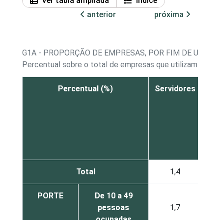
Ver tabla ampliada
Índice
anterior
próxima
G1A - PROPORÇÃO DE EMPRESAS, POR FIM DE UTILI
Percentual sobre o total de empresas que utilizam comp
Percentual (%)
Servidores
Co
pe
Total
1,4
PORTE
De 10 a 49
pessoas
1,7
ocupadas