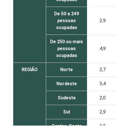
De 50 a 249
pessoas
2,9
ocupadas
De 250 ou mais
pessoas
4,9
ocupadas
REGIÃO
Norte
2,7
Nordeste
3,4
Sudeste
2,0
Sul
2,9
Centro-Oeste
3,5