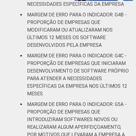
NECESSIDADES ESPECÍFICAS DA EMPRESA
atividades de
serviços
MARGEM DE ERRO PARA O INDICADOR: G4B -
PROPORÇÃO DE EMPRESAS QUE
* Base: 7010 empresas que declararam usar
MODIFICARAM OU ATUALIZARAM NOS
computador, com 10 ou mais pessoas
ÚLTIMOS 12 MESES OS SOFTWARE
ocupadas, que constituem os seguintes
DESENVOLVIDOS PELA EMPRESA
segmentos da CNAE 2.0 (C, F, G, H, I, J, L, M,
MARGEM DE ERRO PARA O INDICADOR: G4C -
N, R e S). Estimativa: 486345 empresas.
PROPORÇÃO DE EMPRESAS QUE INICIARAM
Dados coletados entre setembro de 2014 e
março de 2015.
DESENVOLVIMENTO DE SOFTWARE PRÓPRIO
Fonte: NIC.br - set 2014 / mar 2015
PARA ATENDER A NECESSIDADES
ESPECÍFICAS DA EMPRESA NOS ÚLTIMOS 12
MESES
MARGEM DE ERRO PARA O INDICADOR: G5A -
PROPORÇÃO DE EMPRESAS QUE
INTRODUZIRAM SOFTWARES NOVOS OU
REALIZARAM ALGUM APERFEIÇOAMENTO,
POR MOTIVOS QUE LEVARAM A EMPRESA A